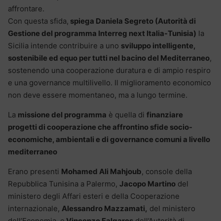
affrontare.
Con questa sfida,
spiega Daniela Segreto (Autorità di
Gestione del programma Interreg next Italia-Tunisia)
la
Sicilia intende contribuire a uno
sviluppo intelligente,
sostenibile ed equo per tutti nel bacino del Mediterraneo
,
sostenendo una cooperazione duratura e di ampio respiro
e una governance multilivello. Il miglioramento economico
non deve essere momentaneo, ma a lungo termine.
La
missione del programma
è quella di
finanziare
progetti di cooperazione che affrontino sfide socio-
economiche, ambientali e di governance comuni a livello
mediterraneo
Erano presenti
Mohamed Ali Mahjoub
, console della
Repubblica Tunisina a Palermo,
Jacopo Martino
del
ministero degli Affari esteri e della Cooperazione
internazionale,
Alessandro Mazzamati,
del ministero
dell’Economia, e
Vincenzo Falgares
dell’Autorità di