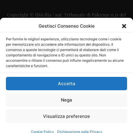
Copyright © ilSicilia | aut. Tribunale di Palermo n.11 del
29/09/2015
Gestisci Consenso Cookie
Editore: Mercurio Comunicazione Soc. Coop. A.R.L.
Per fornire le migliori esperienze, utilizziamo tecnologie come i cookie
per memorizzare e/o accedere alle informazioni del dispositivo. Il
Direttore Editoriale: Maurizio Scaglione
consenso a queste tecnologie ci permetterà di elaborare dati come il
comportamento di navigazione o ID unici su questo sito. Non
Direttore Responsabile: Maria Calabrese
acconsentire o ritirare il consenso può influire negativamente su alcune
caratteristiche e funzioni.
p.zza Sant’Oliva, 9 – 90141 – Palermo – 091335557
P.IVA: 06334930820
Accetta
Mercurio Comunicazione Società Cooperativa a r.l. è
iscritta al Registro degli Operatori di Comunicazione al
Nega
numero 26988
Visualizza preferenze
Sito gestito da
La Digitale srl
–
info@ladigitale.it
Cookie Policy
Dichiarazione sulla Privacy