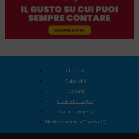
Chi siamo
Pubblicità
Contatti
Cookie Policy (UE)
Disconoscimento
Dichiarazione sulla Privacy (UE)