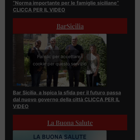
“Norma importante per le famiglie siciliane”
CLICCA PER IL VIDEO
BarSicilia
Fai clic per accettare i
cookie per questo servizio
Bar Sicilia, a Ispica la sfida per il futuro passa
dal nuovo governo della città CLICCA PER IL
VIDEO
La Buona Salute