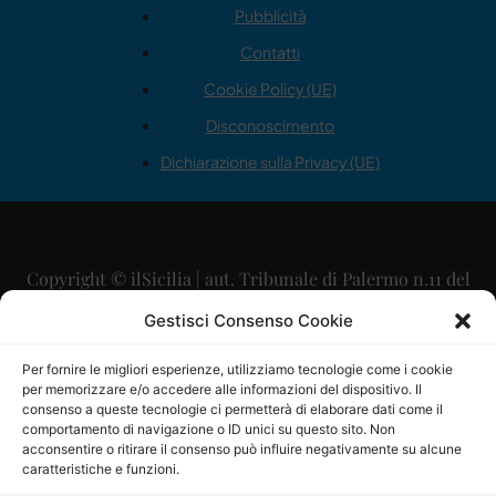
Pubblicità
Contatti
Cookie Policy (UE)
Disconoscimento
Dichiarazione sulla Privacy (UE)
Copyright © ilSicilia | aut. Tribunale di Palermo n.11 del
29/09/2015
Gestisci Consenso Cookie
Editore: Mercurio Comunicazione Soc. Coop. A.R.L.
Per fornire le migliori esperienze, utilizziamo tecnologie come i cookie
per memorizzare e/o accedere alle informazioni del dispositivo. Il
Direttore Editoriale: Maurizio Scaglione
consenso a queste tecnologie ci permetterà di elaborare dati come il
comportamento di navigazione o ID unici su questo sito. Non
Direttore Responsabile: Maria Calabrese
acconsentire o ritirare il consenso può influire negativamente su alcune
caratteristiche e funzioni.