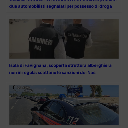
due automobilisti segnalati per possesso di droga
Isola di Favignana, scoperta struttura alberghiera
non in regola: scattano le sanzioni dei Nas