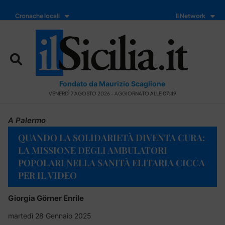
Cronache locali
Il Network
Fondato da Maurizio Scaglione
VENERDÌ 7 AGOSTO 2026 - AGGIORNATO ALLE 07:49
A Palermo
QUANDO LA SOLIDARIETÀ DIVENTA CURA:
LA MISSIONE DEGLI AMBULATORI
POPOLARI NELLA SANITÀ ELITARIA CICCA
PER IL VIDEO
Giorgia Görner Enrile
martedì 28 Gennaio 2025