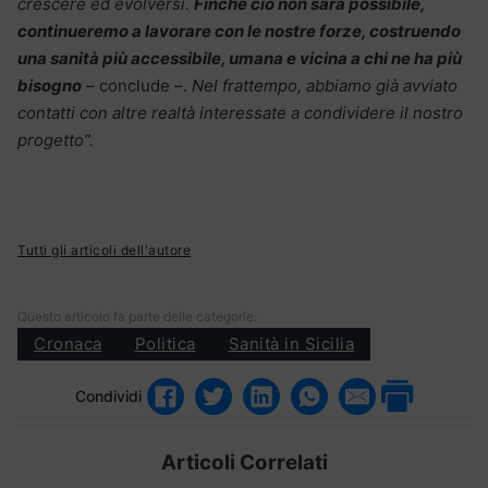
crescere ed evolversi.
Finché ciò non sarà possibile,
continueremo a lavorare con le nostre forze, costruendo
una sanità più accessibile, umana e vicina a chi ne ha più
bisogno
–
conclude –.
Nel frattempo, abbiamo già avviato
contatti con altre realtà interessate a condividere il nostro
progetto”.
Tutti gli articoli dell'autore
Questo articolo fa parte delle categorie:
Cronaca
Politica
Sanità in Sicilia
Condividi
Articoli Correlati