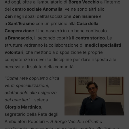
Ad oggi, oltre all’ambulatorio di
Borgo Vecchio
all’interno
del
centro sociale Anomalia
, ve ne sono altri allo
Zen
negli spazi dell’associazione
Zen Insieme
e
a
Sant’Erasmo
con un presidio alla
Casa della
Cooperazione
. Uno nascerà in un bene confiscato
a
Brancaccio
, il secondo coprirà il
centro storico
. Le
strutture vedranno la collaborazione di
medici specialisti
volontari
, che mettono a disposizione le proprie
competenze in diverse discipline per dare risposta alle
necessità di salute della comunità.
“Come rete copriamo circa
venti specializzazioni,
adattandole alle esigenze
dei quartieri
– spiega
Giorgio Martinico
,
segretario della Rete degli
Ambulatori Popolari -.
A Borgo Vecchio offriamo
cardiologia, ginecologia, neurologia, mentre allo Zen e a