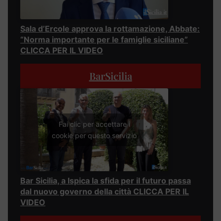
Sala d’Ercole approva la rottamazione, Abbate:
“Norma importante per le famiglie siciliane”
CLICCA PER IL VIDEO
BarSicilia
Fai clic per accettare i
cookie per questo servizio
Bar Sicilia, a Ispica la sfida per il futuro passa
dal nuovo governo della città CLICCA PER IL
VIDEO