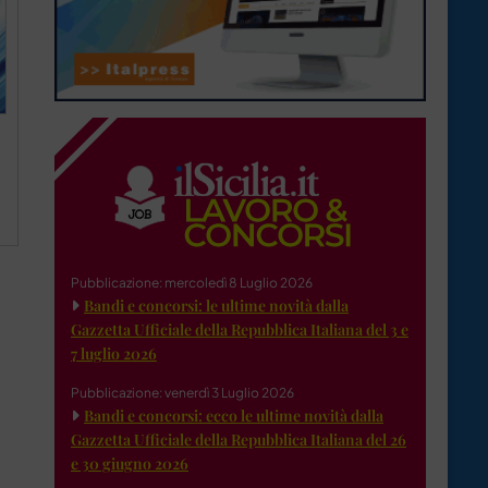
Pubblicazione: mercoledì 8 Luglio 2026
Bandi e concorsi: le ultime novità dalla
Gazzetta Ufficiale della Repubblica Italiana del 3 e
7 luglio 2026
Pubblicazione: venerdì 3 Luglio 2026
Bandi e concorsi: ecco le ultime novità dalla
Gazzetta Ufficiale della Repubblica Italiana del 26
e 30 giugno 2026