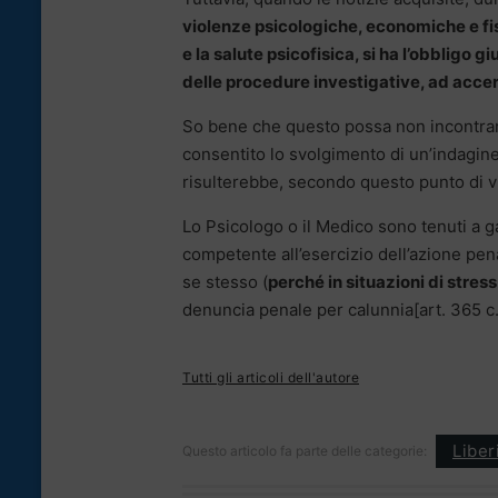
violenze psicologiche, economiche e f
e la salute psicofisica, si ha l’obbligo g
delle procedure investigative, ad accerta
So bene che questo possa non incontrare 
consentito lo svolgimento di un’indagine 
risulterebbe, secondo questo punto di v
Lo Psicologo o il Medico sono tenuti a g
competente all’esercizio dell’azione pen
se stesso (
perché in situazioni di stress
denuncia penale per calunnia[art. 365 c.p.
Tutti gli articoli dell'autore
Liber
Questo articolo fa parte delle categorie: