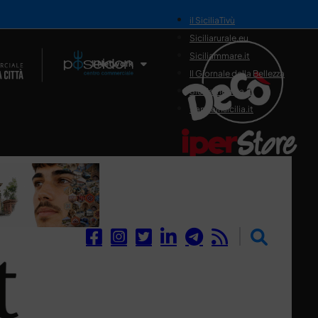
il SiciliaTivù
Siciliarurale.eu
Siciliammare.it
Il Network
Il Giornale della Bellezza
Siciliamedica.it
Sanitainsicilia.it