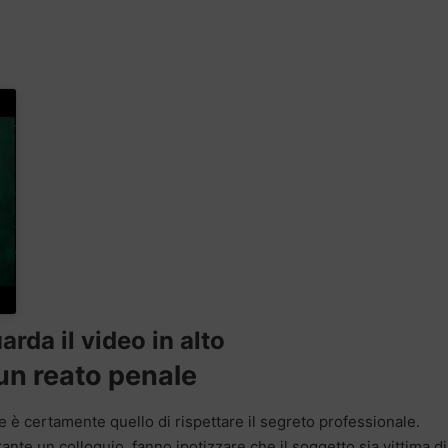
arda il video in alto
un reato penale
te è certamente quello di rispettare il segreto professionale.
rante un colloquio, fanno ipotizzare che il soggetto sia vittima di