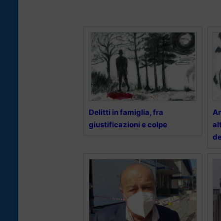
Delitti in famiglia, fra
An
giustificazioni e colpe
al
d