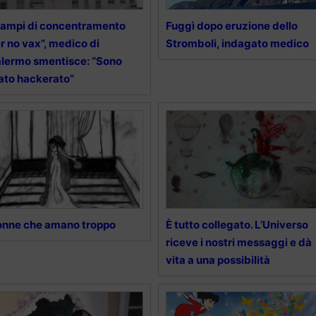
ampi di concentramento
Fuggì dopo eruzione dello
r no vax”, medico di
Stromboli, indagato medico
lermo smentisce: “Sono
ato hackerato”
nne che amano troppo
È tutto collegato. L’Universo
riceve i nostri messaggi e dà
vita a una possibilità