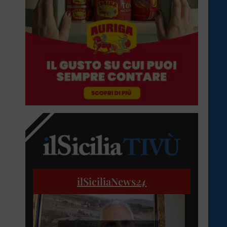
ilSiciliaNews
24