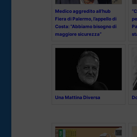
Medico aggredito all’hub
“C
Fiera di Palermo, l’appello di
pe
Costa: “Abbiamo bisogno di
Pa
maggiore sicurezza”
st
Una Mattina Diversa
Do