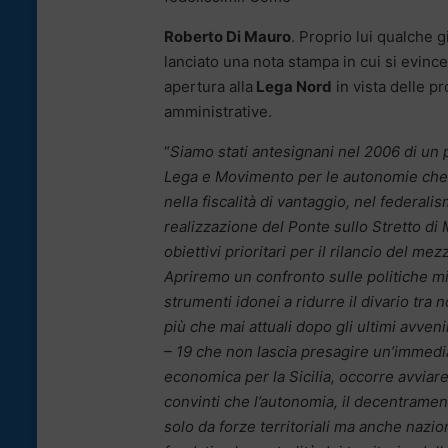
Roberto Di Mauro
. Proprio lui qualche g
lanciato una nota stampa in cui si evinc
apertura alla
Lega Nord
in vista delle p
amministrative.
“
Siamo stati antesignani nel 2006 di un 
Lega e Movimento per le autonomie che
nella fiscalità di vantaggio, nel federalis
realizzazione del Ponte sullo Stretto di 
obiettivi prioritari per il rilancio del me
Apriremo un confronto sulle politiche mi
strumenti idonei a ridurre il divario tra 
più che mai attuali dopo gli ultimi avven
– 19 che non lascia presagire un’immedi
economica per la Sicilia, occorre avviar
convinti che l’autonomia, il decentrame
solo da forze territoriali ma anche nazi