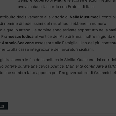
Sempre
Roberto Di Mauro
le scorse elezioni regional
aveva chiuso l’accordo con Fratelli di Italia.
ibuito decisivamente alla vittoria di
Nello Musumeci
. contrib
di nomine di fedelissimi del ras etneo, sebbene in numero
a quello atteso. Le nomine sono arrivate soprattutto nella sani
,
Francesco Iudica
al vertice dell’Asp di Enna. Inoltre in giunta è
:
Antonio Scavone
assessore alla Famiglia. Uno dei più contesta
erito alla cassa integrazione dei lavoratori siciliani.
ira ancora le fila della politica in Sicilia. Qualcuno dai corridoi
prio potere durate una carica politica. E’ un arte continuare a farl
to che sembra fatto apposta per l’ex governatore di Grammichel
ica