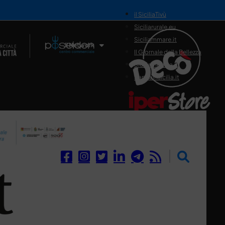
il SiciliaTivù
Siciliarurale.eu
Siciliammare.it
Il Network
Il Giornale della Bellezza
Siciliamedica.it
Sanitainsicilia.it