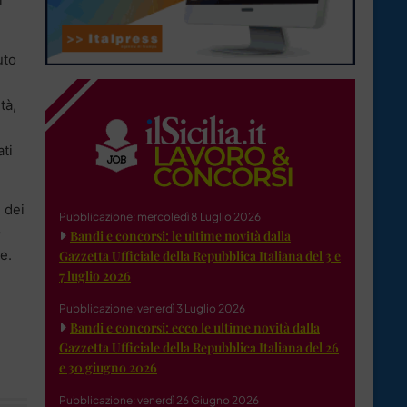
i
uto
tà,
ti
 dei
Pubblicazione: mercoledì 8 Luglio 2026
o
Bandi e concorsi: le ultime novità dalla
e.
Gazzetta Ufficiale della Repubblica Italiana del 3 e
7 luglio 2026
Pubblicazione: venerdì 3 Luglio 2026
Bandi e concorsi: ecco le ultime novità dalla
Gazzetta Ufficiale della Repubblica Italiana del 26
e 30 giugno 2026
Pubblicazione: venerdì 26 Giugno 2026