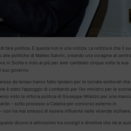
 fare politica. E questa non è una notizia. La notizia è che il s
alle politiche di Matteo Salvini, creando una voragine al centr
re in Sicilia e noto ai più per aver cambiato cinque volte la sua
l suo governo.
nese da tempo hanno fatto tandem per le tornate elettorali che 
te è stato l’appoggio di Lombardo per l’ex ministro per le scors
hanno visto la vittoria politica di Giuseppe Milazzo per una manci
bardo – sotto processo a Catania per concorso esterno in
– non ha mai smesso di essere influente nelle vicende siciliane
uanto dicono è attivissimo tra consigli e direttive che dà ai suo