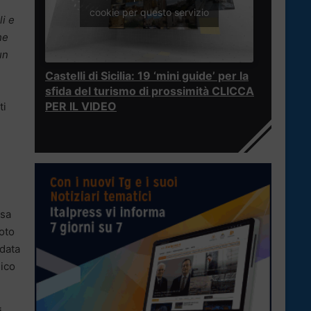
cookie per questo servizio
li e
he
un
Castelli di Sicilia: 19 ‘mini guide’ per la
sfida del turismo di prossimità CLICCA
PER IL VIDEO
ti
lsa
voto
 data
dico