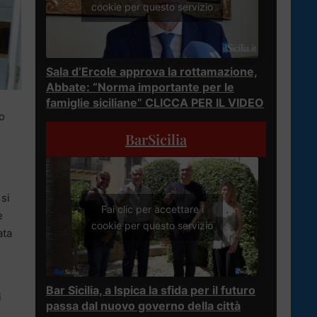
cookie per questo servizio
Sala d’Ercole approva la rottamazione,
Abbate: “Norma importante per le
famiglie siciliane” CLICCA PER IL VIDEO
uo
o
BarSicilia
si
Fai clic per accettare i
e
cookie per questo servizio
ata
.
Bar Sicilia, a Ispica la sfida per il futuro
i
passa dal nuovo governo della città