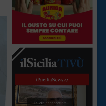
ilSiciliaNews
24
Fai clic per accettare i