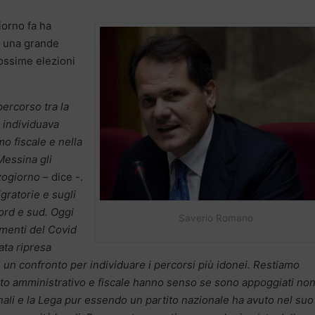
iorno fa ha
e una grande
rossime elezioni
percorso tra la
 individuava
mo fiscale e nella
Messina gli
zzogiorno
– dice -.
gratorie e sugli
nord e sud. Oggi
Saverio Romano
imenti del Covid
ata ripresa
e un confronto per individuare i percorsi più idonei. Restiamo
nto amministrativo e fiscale hanno senso se sono appoggiati no
onali e la Lega pur essendo un partito nazionale ha avuto nel su