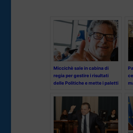
Miccichè sale in cabina di
Pa
regia per gestire i risultati
ce
delle Politiche e mette i paletti
ma