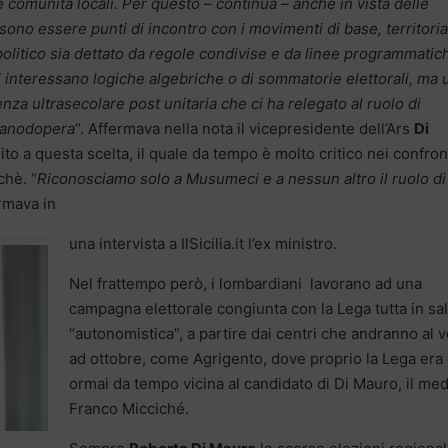
lle comunità locali. Per questo – continua – anche in vista delle
sono essere punti di incontro con i movimenti di base, territoria
olitico sia dettato da regole condivise e da linee programmatic
ci interessano logiche algebriche o di sommatorie elettorali, ma 
nza ultrasecolare post unitaria che ci ha relegato al ruolo di
 manodopera
“. Affermava nella nota il vicepresidente dell’Ars
Di
 a questa scelta, il quale da tempo è molto critico nei confron
chè. “
Riconosciamo solo a Musumeci e a nessun altro il ruolo di
ermava in
una intervista a IlSicilia.it l’ex ministro.
Nel frattempo però, i lombardiani lavorano ad una
campagna elettorale congiunta con la Lega tutta in sa
“autonomistica”, a partire dai centri che andranno al 
ad ottobre, come Agrigento, dove proprio la Lega era
ormai da tempo vicina al candidato di Di Mauro, il me
Franco Micciché.