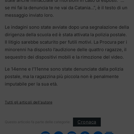
state anche minacciate di ritorsioni in caso di esposti: “…
se mi fai la denuncia te ne vai da Catania…”, è il testo di un
messaggio inviato loro.
Le indagini sono state avviate dopo una segnalazione della
dirigenza della scuola ed è stata attivata la polizia postale.
Il litigio sarebbe scaturito per futili motivi. La Procura per i
minorenni ha disposto l’audizione delle quattro ragazze, il
sequestro dei dispositivi mobili e la rimozione del video.
Le 14enne e l’11enne sono state denunciate dalla polizia
postale, ma la ragazzina più piccola non è penalmente
imputabile per la sua età.
Tutti gli articoli dell'autore
Cronaca
Questo articolo fa parte delle categorie: