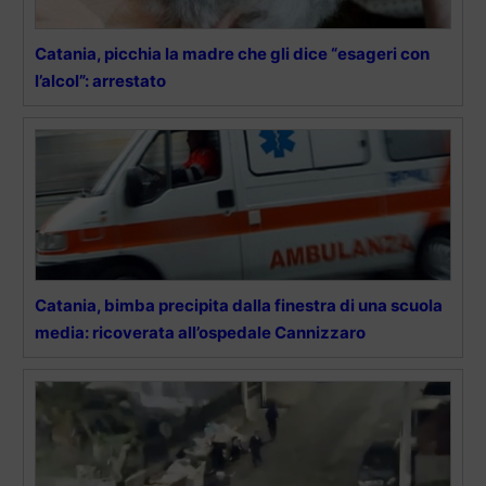
Catania, picchia la madre che gli dice “esageri con
l’alcol”: arrestato
Catania, bimba precipita dalla finestra di una scuola
media: ricoverata all’ospedale Cannizzaro