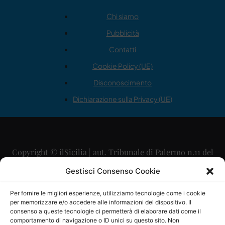
Chi siamo
Pubblicità
Contatti
Cookie Policy (UE)
Disconoscimento
Dichiarazione sulla Privacy (UE)
Copyright © ilSicilia | aut. Tribunale di Palermo n.11 del
29/09/2015
Gestisci Consenso Cookie
Editore: Mercurio Comunicazione Soc. Coop. A.R.L.
Per fornire le migliori esperienze, utilizziamo tecnologie come i cookie
per memorizzare e/o accedere alle informazioni del dispositivo. Il
Direttore Editoriale: Maurizio Scaglione
consenso a queste tecnologie ci permetterà di elaborare dati come il
comportamento di navigazione o ID unici su questo sito. Non