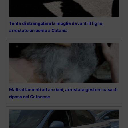
Tenta di strangolare la moglie davanti il figlio,
arrestato un uomo a Catania
Maltrattamenti ad anziani, arrestata gestore casa di
riposo nel Catanese