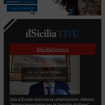
ilSiciliaNews
24
Fai clic per accettare i
cookie per questo servizio
Sala d’Ercole approva la rottamazione, Abbate:
“Norma importante per le famiglie siciliane”