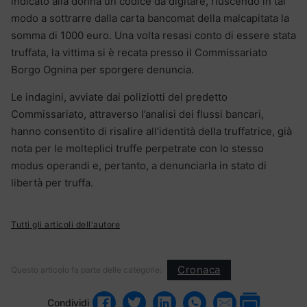
indicato alla donna un codice da digitare, riuscendo in tal
modo a sottrarre dalla carta bancomat della malcapitata la
somma di 1000 euro. Una volta resasi conto di essere stata
truffata, la vittima si è recata presso il Commissariato
Borgo Ognina per sporgere denuncia.
Le indagini, avviate dai poliziotti del predetto
Commissariato, attraverso l’analisi dei flussi bancari,
hanno consentito di risalire all’identità della truffatrice, già
nota per le molteplici truffe perpetrate con lo stesso
modus operandi e, pertanto, a denunciarla in stato di
libertà per truffa.
Tutti gli articoli dell'autore
Cronaca
Questo articolo fa parte delle categorie:
Condividi