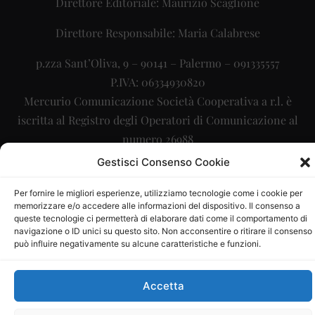
Direttore Editoriale: Maurizio Scaglione
Direttore Responsabile: Maria Calabrese
p.zza Sant’Oliva, 9 – 90141 – Palermo – 091335557
P.IVA: 06334930820
Mercurio Comunicazione Società Cooperativa a r.l. è
iscritta al Registro degli Operatori di Comunicazione al
numero 26988
Gestisci Consenso Cookie
Sito gestito da
La Digitale srl
–
info@ladigitale.it
Per fornire le migliori esperienze, utilizziamo tecnologie come i cookie per
memorizzare e/o accedere alle informazioni del dispositivo. Il consenso a
queste tecnologie ci permetterà di elaborare dati come il comportamento di
navigazione o ID unici su questo sito. Non acconsentire o ritirare il consenso
può influire negativamente su alcune caratteristiche e funzioni.
Accetta