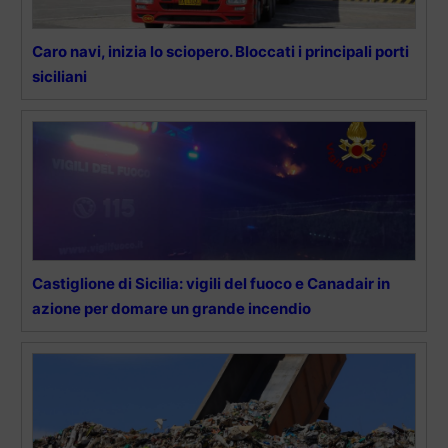
Caro navi, inizia lo sciopero. Bloccati i principali porti
siciliani
Castiglione di Sicilia: vigili del fuoco e Canadair in
azione per domare un grande incendio