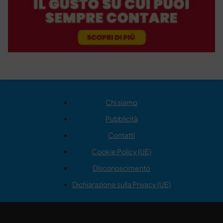
Chi siamo
Pubblicità
Contatti
Cookie Policy (UE)
Disconoscimento
Dichiarazione sulla Privacy (UE)