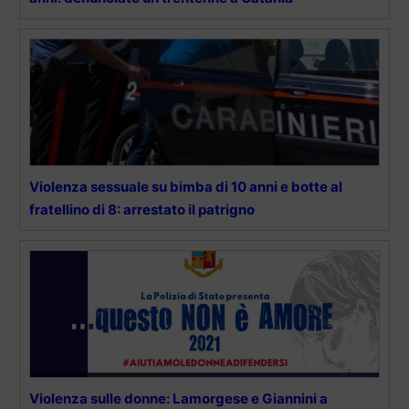
Violenza sessuale su bimba di 10 anni e botte al
fratellino di 8: arrestato il patrigno
Violenza sulle donne: Lamorgese e Giannini a