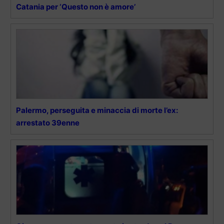
Catania per ‘Questo non è amore’
Palermo, perseguita e minaccia di morte l’ex:
arrestato 39enne