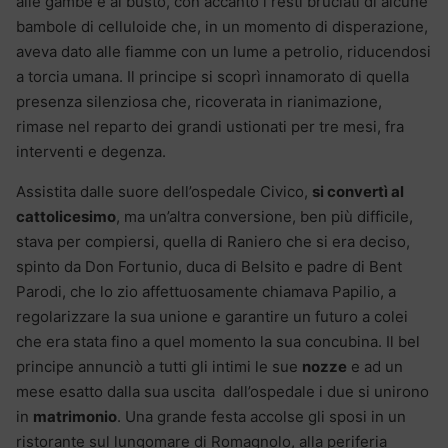
alle gambe e al busto, con accanto i resti bruciati di alcune
bambole di celluloide che, in un momento di disperazione,
aveva dato alle fiamme con un lume a petrolio, riducendosi
a torcia umana. Il principe si scoprì innamorato di quella
presenza silenziosa che, ricoverata in rianimazione,
rimase nel reparto dei grandi ustionati per tre mesi, fra
interventi e degenza.
Assistita dalle suore dell’ospedale Civico,
si convertì al
cattolicesimo
, ma un’altra conversione, ben più difficile,
stava per compiersi, quella di Raniero che si era deciso,
spinto da Don Fortunio, duca di Belsito e padre di Bent
Parodi, che lo zio affettuosamente chiamava Papilio, a
regolarizzare la sua unione e garantire un futuro a colei
che era stata fino a quel momento la sua concubina. Il bel
principe annunciò a tutti gli intimi le sue
nozze
e ad un
mese esatto dalla sua uscita dall’ospedale i due si unirono
in
matrimonio
. Una grande festa accolse gli sposi in un
ristorante sul lungomare di Romagnolo, alla periferia