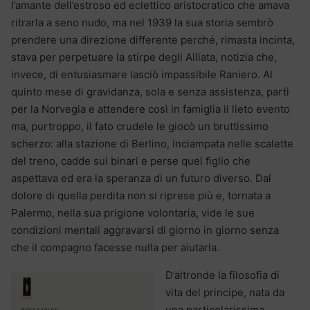
l’amante dell’estroso ed eclettico aristocratico che amava
ritrarla a seno nudo, ma nel 1939 la sua storia sembrò
prendere una direzione differente perché, rimasta incinta,
stava per perpetuare la stirpe degli Alliata, notizia che,
invece, di entusiasmare lasciò impassibile Raniero. Al
quinto mese di gravidanza, sola e senza assistenza, partì
per la Norvegia e attendere così in famiglia il lieto evento
ma, purtroppo, il fato crudele le giocò un bruttissimo
scherzo: alla stazione di Berlino, inciampata nelle scalette
del treno, cadde sui binari e perse quel figlio che
aspettava ed era la speranza di un futuro diverso. Dal
dolore di quella perdita non si riprese più e, tornata a
Palermo, nella sua prigione volontaria, vide le sue
condizioni mentali aggravarsi di giorno in giorno senza
che il compagno facesse nulla per aiutarla.
D’altronde la filosofia di
vita del principe, nata da
una particolarissima