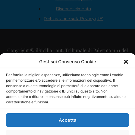
Disconoscimento
Dichiarazione sulla Privacy (UE)
Copyright © ilSicilia | aut. Tribunale di Palermo n.11 del
29/09/2015
Gestisci Consenso Cookie
Editore: Mercurio Comunicazione Soc. Coop. A.R.L.
Per fornire le migliori esperienze, utilizziamo tecnologie come i cookie
per memorizzare e/o accedere alle informazioni del dispositivo. Il
Direttore Editoriale: Maurizio Scaglione
consenso a queste tecnologie ci permetterà di elaborare dati come il
comportamento di navigazione o ID unici su questo sito. Non
Direttore Responsabile: Maria Calabrese
acconsentire o ritirare il consenso può influire negativamente su alcune
caratteristiche e funzioni.
p.zza Sant’Oliva, 9 – 90141 – Palermo – 091335557
P.IVA: 06334930820
Accetta
Mercurio Comunicazione Società Cooperativa a r.l. è
iscritta al Registro degli Operatori di Comunicazione al