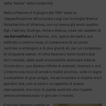
dalla “bestia” della modernità.
Nato a Palermo il 9 giugno del 1897 dopo la
riappacificazione del principe Luigi con la moglie Bianca
Notarbartolo di Villarosa, con cui aveva già avuto quattro
figli, Fabrizio, Rodrigo, Anna e Bianca, visse nel castello di
via Serradifalco
a Palermo, che, opera del padre, era
edificato in pietra rossa, si componeva di un corpo
centrale a rettangolo e di due grandi ali, per un complesso
di cinquanta stanze. In cima facevano bella mostra due
torri merlate, dalle quali era possibile ammirare tutta la
Conca d’oro, una distesa infinita di aranceti, limoneti e orti.
L’interno era ricco di arredi e mobili preziosi, volte in legno
a cassettoni di gran pregio, ma ad incantare e stupire era il
giardino che, con al centro un laghetto di anatre
starnazzanti, era ricco di piante esotiche che il padre
aveva commissionato in giro per il mondo.
Il piccolo Raniero crebbe in