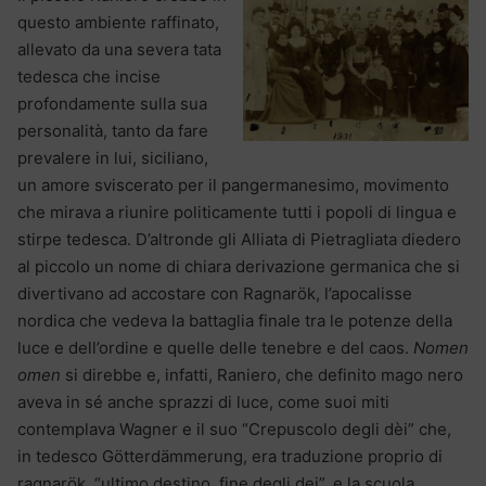
questo ambiente raffinato,
allevato da una severa tata
tedesca che incise
profondamente sulla sua
personalità, tanto da fare
prevalere in lui, siciliano,
un amore sviscerato per il pangermanesimo, movimento
che mirava a riunire politicamente tutti i popoli di lingua e
stirpe tedesca. D’altronde gli Alliata di Pietragliata diedero
al piccolo un nome di chiara derivazione germanica che si
divertivano ad accostare con Ragnarök, l’apocalisse
nordica che vedeva la battaglia finale tra le potenze della
luce e dell’ordine e quelle delle tenebre e del caos.
Nomen
omen
si direbbe e, infatti, Raniero, che definito mago nero
aveva in sé anche sprazzi di luce, come suoi miti
contemplava Wagner e il suo “Crepuscolo degli dèi” che,
in tedesco Götterdämmerung, era traduzione proprio di
ragnarök, “ultimo destino, fine degli dei”, e la scuola