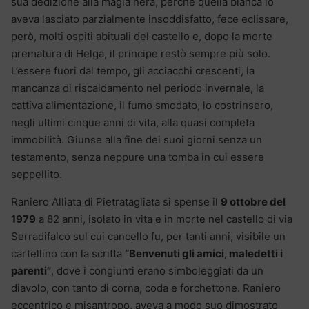
sua dedizione alla magia nera, perché quella bianca lo
aveva lasciato parzialmente insoddisfatto, fece eclissare,
però, molti ospiti abituali del castello e, dopo la morte
prematura di Helga, il principe restò sempre più solo.
L’essere fuori dal tempo, gli acciacchi crescenti, la
mancanza di riscaldamento nel periodo invernale, la
cattiva alimentazione, il fumo smodato, lo costrinsero,
negli ultimi cinque anni di vita, alla quasi completa
immobilità. Giunse alla fine dei suoi giorni senza un
testamento, senza neppure una tomba in cui essere
seppellito.
Raniero Alliata di Pietratagliata si spense il
9 ottobre del
1979
a 82 anni, isolato in vita e in morte nel castello di via
Serradifalco sul cui cancello fu, per tanti anni, visibile un
cartellino con la scritta
“Benvenuti gli amici, maledetti i
parenti”
, dove i congiunti erano simboleggiati da un
diavolo, con tanto di corna, coda e forchettone. Raniero
eccentrico e misantropo, aveva a modo suo dimostrato