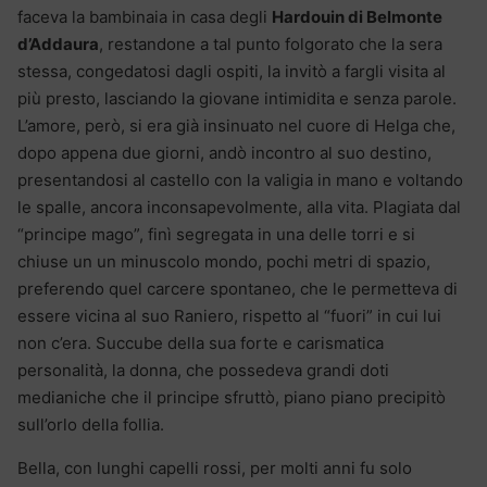
faceva la bambinaia in casa degli
Hardouin di Belmonte
d’Addaura
, restandone a tal punto folgorato che la sera
stessa, congedatosi dagli ospiti, la invitò a fargli visita al
più presto, lasciando la giovane intimidita e senza parole.
L’amore, però, si era già insinuato nel cuore di Helga che,
dopo appena due giorni, andò incontro al suo destino,
presentandosi al castello con la valigia in mano e voltando
le spalle, ancora inconsapevolmente, alla vita. Plagiata dal
“principe mago”, finì segregata in una delle torri e si
chiuse un un minuscolo mondo, pochi metri di spazio,
preferendo quel carcere spontaneo, che le permetteva di
essere vicina al suo Raniero, rispetto al “fuori” in cui lui
non c’era. Succube della sua forte e carismatica
personalità, la donna, che possedeva grandi doti
medianiche che il principe sfruttò, piano piano precipitò
sull’orlo della follia.
Bella, con lunghi capelli rossi, per molti anni fu solo