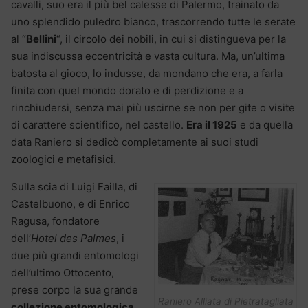
cavalli, suo era il più bel calesse di Palermo, trainato da
uno splendido puledro bianco, trascorrendo tutte le serate
al “
Bellini
“, il circolo dei nobili, in cui si distingueva per la
sua indiscussa eccentricità e vasta cultura. Ma, un’ultima
batosta al gioco, lo indusse, da mondano che era, a farla
finita con quel mondo dorato e di perdizione e a
rinchiudersi, senza mai più uscirne se non per gite o visite
di carattere scientifico, nel castello.
Era il 1925
e da quella
data Raniero si dedicò completamente ai suoi studi
zoologici e metafisici.
Sulla scia di Luigi Failla, di
Castelbuono, e di Enrico
Ragusa, fondatore
dell’
Hotel des Palmes
, i
due più grandi entomologi
dell’ultimo Ottocento,
prese corpo la sua grande
Raniero Alliata di Pietratagliata
collezione entomologica
,