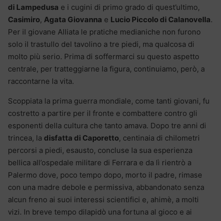
di Lampedusa
e i cugini di primo grado di quest’ultimo,
Casimiro
,
Agata Giovanna
e
Lucio Piccolo di Calanovella
.
Per il giovane Alliata le pratiche medianiche non furono
solo il trastullo del tavolino a tre piedi, ma qualcosa di
molto più serio. Prima di soffermarci su questo aspetto
centrale, per tratteggiarne la figura, continuiamo, però, a
raccontarne la vita.
Scoppiata la prima guerra mondiale, come tanti giovani, fu
costretto a partire per il fronte e combattere contro gli
esponenti della cultura che tanto amava. Dopo tre anni di
trincea, la
disfatta di Caporetto
, centinaia di chilometri
percorsi a piedi, esausto, concluse la sua esperienza
bellica all’ospedale militare di Ferrara e da lì rientrò a
Palermo dove, poco tempo dopo, morto il padre, rimase
con una madre debole e permissiva, abbandonato senza
alcun freno ai suoi interessi scientifici e, ahimè, a molti
vizi. In breve tempo dilapidò una fortuna al gioco e ai