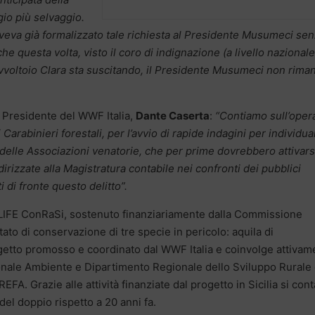
io più selvaggio.
aveva già formalizzato tale richiesta al Presidente Musumeci se
e questa volta, visto il coro di indignazione (a livello nazional
avvoltoio Clara sta suscitando, il Presidente Musumeci non rima
e Presidente del WWF Italia,
Dante Caserta
:
“Contiamo sull’oper
 Carabinieri forestali, per l’avvio di rapide indagini per individuar
delle Associazioni venatorie, che per prime dovrebbero attivarsi
dirizzate alla Magistratura contabile nei confronti dei pubblici
 di fronte questo delitto”.
to LIFE ConRaSi, sostenuto finanziariamente dalla Commissione
tato di conservazione di tre specie in pericolo: aquila di
rogetto promosso e coordinato dal WWF Italia e coinvolge attivam
onale Ambiente e Dipartimento Regionale dello Sviluppo Rurale
EFA. Grazie alle attività finanziate dal progetto in Sicilia si con
del doppio rispetto a 20 anni fa.