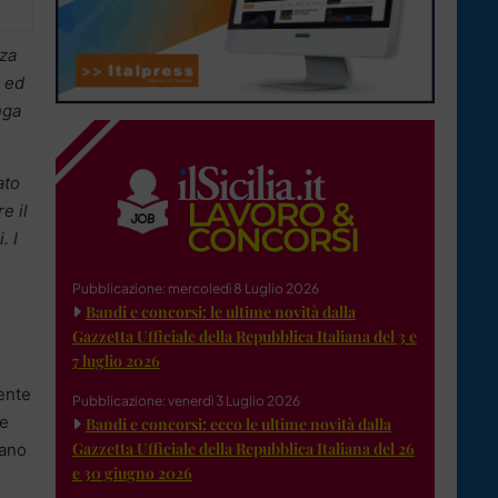
nza
e ed
nga
ato
e il
. I
Pubblicazione: mercoledì 8 Luglio 2026
Bandi e concorsi: le ultime novità dalla
Gazzetta Ufficiale della Repubblica Italiana del 3 e
7 luglio 2026
ente
Pubblicazione: venerdì 3 Luglio 2026
 e
Bandi e concorsi: ecco le ultime novità dalla
Gazzetta Ufficiale della Repubblica Italiana del 26
tano
e 30 giugno 2026