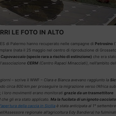
RRI LE FOTO IN ALTO
 CITES di Palermo hanno recuperato nelle campagne di
Petrosino
(
mplare (nata il 25 maggio nel centro di riproduzione di Grosset
o Capovaccaio
(specie rara a rischio di estinzione)
che era stat
l’
associazione
CERM
(Centro Rapaci Minacciati)
, nell’ambito del
 giorni
– scrive il WWF –
Clara e Bianca avevano raggiunto la
Sic
do circa 800 km per proseguire la migrazione verso l’Africa sub
; i loro movimenti erano monitorati
grazie da un trasmettitore
che gli era stato applicato.
Ma la fucilata di un ignoto cacciat
l’apertura della caccia in Sicilia
è stata anticipata al 1° settembr
ell’Assessore regionale all’agricoltura Edy Bandiera) ha fulmina