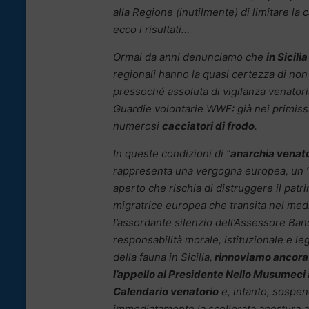
alla Regione (inutilmente) di limitare la 
ecco i risultati…
Ormai da anni denunciamo che
in Sicil
regionali hanno la quasi certezza di no
pressoché assoluta di vigilanza venatori
Guardie volontarie WWF: già nei primiss
numerosi
cacciatori di frodo
.
In queste condizioni di “
anarchia venat
rappresenta una vergogna europea, un “
aperto che rischia di distruggere il patr
migratrice europea che transita nel med
l’assordante silenzio dell’Assessore Ban
responsabilità morale, istituzionale e leg
della fauna in Sicilia,
rinnoviamo ancora 
l’appello al Presidente Nello Musumeci 
Calendario venatorio
e, intanto, sospe
immediatamente la scellerata apertura an