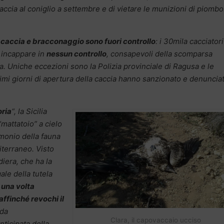
caccia al coniglio a settembre e di vietare le munizioni di piombo
ia caccia e bracconaggio sono fuori controllo
: i 30mila cacciatori
n incappare in
nessun controllo
, consapevoli della scomparsa
a. Uniche eccezioni sono la Polizia provinciale di Ragusa e le
imi giorni di apertura della caccia hanno sanzionato e denuncia
oria
“, la Sicilia
mattatoio” a cielo
imonio della fauna
iterraneo. Visto
diera, che ha la
ale della tutela
una volta
affinché revochi il
nda
Clara, il capovaccaio ucciso
ticipata della