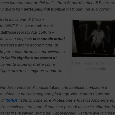
 accertamenti radiografici dell’Istituto Zooprofilattico di Palermo
dividuato ben
sette pallini di piombo
distribuiti nel suo corpo».
erata uccisione di Clara
–
auna WWF Sicilia e membro del
dell’Assessorato Agricoltura –
atura che colpisce
una specie ormai
ative risorse anche economiche) di
te per consentirne la sopravvivenza.
 in Sicilia significa massacro di
Clara, il capovaccaio ucci
ricamente super-protette come
Radiografia
all’apertura della stagione venatoria
ndario venatorio” inaccettabile, che abolisce limitazioni e
o vincoli e per una stagione più lunga. Non è stato rispettato
o di
ISPRA
(Istituto Superiore Protezione e Ricerca Ambientale),
ll’eccessiva estensione di specie e periodi di caccia, chiedendo
er garantire la salvaguardia del Capovaccaio, l’Istituto aveva chies