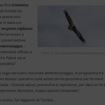
 perfino
il ministro
da fucilata ha
na specie così
 in Italia con
i
un gesto vigliacco
che ha messo a
di conservazione
 bracconaggio
endendole efficaci e
Clara, il capovaccaio prima di essere ucci
tro Paese sia ai
selvatica”.
 di regia del piano nazionale antibracconaggio, in programma tra
mo dossier operativo sulle azioni da intraprendere per fermare
Costa
– Diverse azioni, preventive e repressive, per dare un for
 patrimonio faunistico, troppo spesso minacciato”.
o ucciso, ha raggiunto la Tunisia…