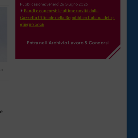
Pubblicazione: venerdì 26 Giugno 2026
Bandi e concorsi: le ultime novità dalla
Gazzetta Ufficiale della Repubblica Italiana del 23
giugno 2026
Entra nell'Archivio Lavoro & Concorsi
so
te