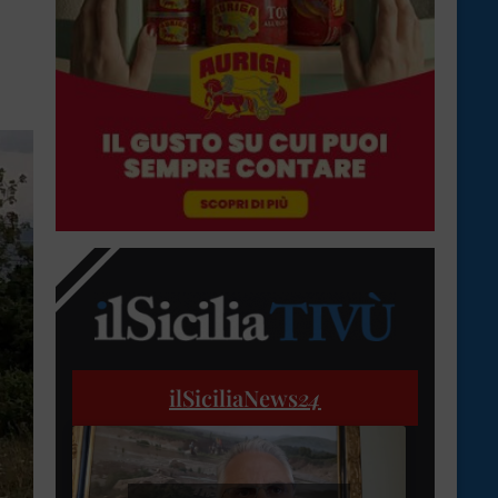
ilSiciliaNews
24