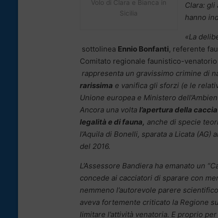
Volo di Clara e Bianca in
Clara: gli
Sicilia
hanno in
«La delib
sottolinea
Ennio Bonfanti
, referente f
Comitato regionale faunistico-venatorio 
rappresenta un gravissimo crimine di n
rarissima
e vanifica gli sforzi (e le rel
Unione europea e Ministero dell’Ambien
Ancora una volta
l’apertura della caccia
legalità e di fauna,
anche di specie teo
l’Aquila di Bonelli, sparata a Licata (AG) 
del 2016.
L’Assessore Bandiera ha emanato un “Cale
concede ai cacciatori di sparare con men
nemmeno l’autorevole parere scientific
aveva fortemente criticato la Regione su
limitare l’attività venatoria. E proprio p