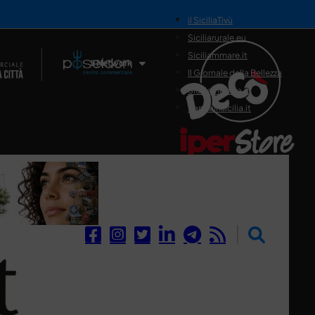
il SiciliaTivù
Siciliarurale.eu
Siciliammare.it
Il Network
Il Giornale della Bellezza
Siciliamedica.it
Sanitainsicilia.it