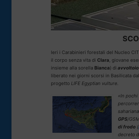
SCO
Ieri i Carabinieri forestali del Nucleo
il corpo senza vita di
Clara
, giovane ese
insieme alla sorella
Bianca
) di
avvoltoi
liberato nei giorni scorsi in Basilicata dal
progetto
LIFE Egyptian vulture.
«In pochi
percorren
sahariana
GPS
/GSM 
di frodo
(
decreto d