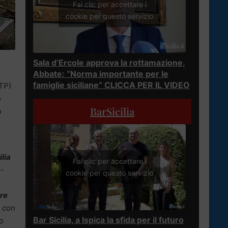
Fai clic per accettare i
cookie per questo servizio
Sala d’Ercole approva la rottamazione,
Abbate: “Norma importante per le
famiglie siciliane” CLICCA PER IL VIDEO
TP)
o
BarSicilia
o
ilia
Fai clic per accettare i
-
cookie per questo servizio
ore
e con
Bar Sicilia, a Ispica la sfida per il futuro
to