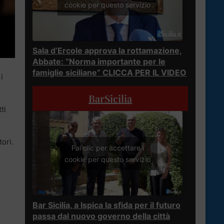
cookie per questo servizio
Sala d’Ercole approva la rottamazione,
Abbate: “Norma importante per le
famiglie siciliane” CLICCA PER IL VIDEO
i
BarSicilia
ti
tori.
Fai clic per accettare i
cookie per questo servizio
Bar Sicilia, a Ispica la sfida per il futuro
passa dal nuovo governo della città