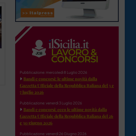
Pubblicazione: mercoledì 8 Luglio 2026
Bandi e concorsi: le ultime novità dalla
Gazzetta Ufficiale della Repubblica Italiana del 3 e
7 luglio 2026
Pubblicazione: venerdì 3 Luglio 2026
Bandi e concorsi: ecco le ultime novità dalla
Gazzetta Ufficiale della Repubblica Italiana del 26
e 30 giugno 2026
Pubblicazione: venerdì 26 Giugno 2026