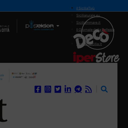
il SiciliaTivù
Siciliarurale.eu
Siciliammare.it
Il Network
Il Giornale della Bellezza
Siciliamedica.it
Sanitainsicilia.it