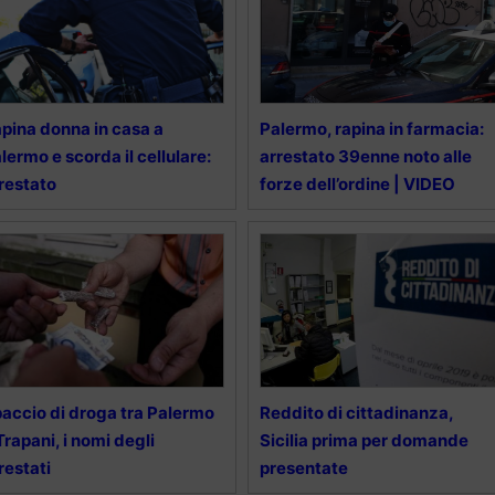
pina donna in casa a
Palermo, rapina in farmacia:
lermo e scorda il cellulare:
arrestato 39enne noto alle
restato
forze dell’ordine | VIDEO
accio di droga tra Palermo
Reddito di cittadinanza,
Trapani, i nomi degli
Sicilia prima per domande
restati
presentate