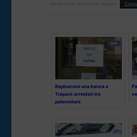
Cron
Questo articolo fa parte delle categorie:
Rapinarono una banca a
Pa
Trapani: arrestati tre
ve
palermitani