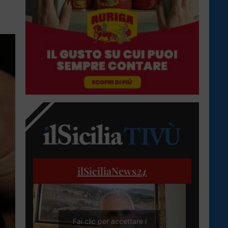
ilSiciliaNews
24
Fai clic per accettare i