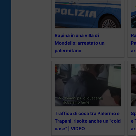
Rapina in una villa di
Ra
Mondello: arrestato un
Pa
palermitano
ar
Traffico di coca tra Palermo e
Sp
Trapani, risolto anche un “cold
e 
case” | VIDEO
ar