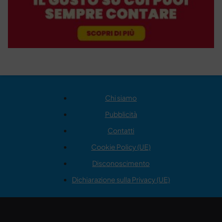
Chi siamo
Pubblicità
Contatti
Cookie Policy (UE)
Disconoscimento
Dichiarazione sulla Privacy (UE)