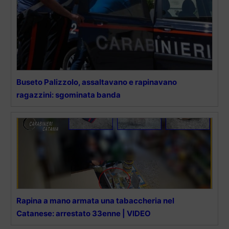
Buseto Palizzolo, assaltavano e rapinavano
ragazzini: sgominata banda
Rapina a mano armata una tabaccheria nel
Catanese: arrestato 33enne | VIDEO