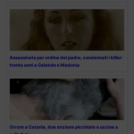
Assassinata per ordine del padre, condannati i killer:
trenta anni a Galatolo e Madonia
Orrore a Catania, due anziane picchiate e uccise a