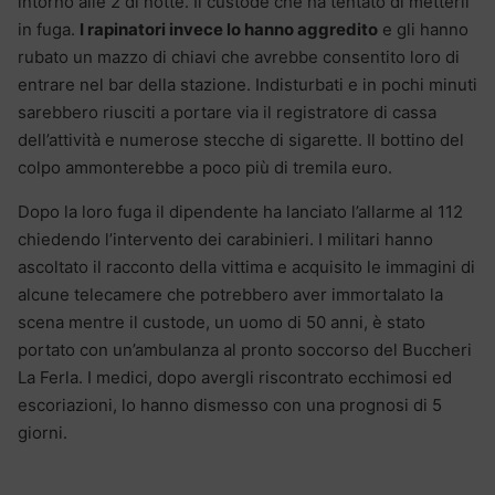
intorno alle 2 di notte. Il custode che ha tentato di metterli
in fuga.
I rapinatori invece lo hanno aggredito
e gli hanno
rubato un mazzo di chiavi che avrebbe consentito loro di
entrare nel bar della stazione. Indisturbati e in pochi minuti
sarebbero riusciti a portare via il registratore di cassa
dell’attività e numerose stecche di sigarette. Il bottino del
colpo ammonterebbe a poco più di tremila euro.
Dopo la loro fuga il dipendente ha lanciato l’allarme al 112
chiedendo l’intervento dei carabinieri. I militari hanno
ascoltato il racconto della vittima e acquisito le immagini di
alcune telecamere che potrebbero aver immortalato la
scena mentre il custode, un uomo di 50 anni, è stato
portato con un’ambulanza al pronto soccorso del Buccheri
La Ferla. I medici, dopo avergli riscontrato ecchimosi ed
escoriazioni, lo hanno dismesso con una prognosi di 5
giorni.