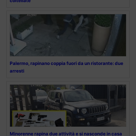
coltellate
Palermo, rapinano coppia fuori da un ristorante: due
arresti
Minorenne rapina due attività e si nasconde in casa