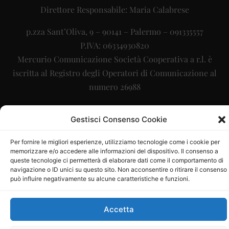
Direttore Responsabile: Maria Calabrese
p.zza Sant’Oliva, 9 – 90141 – Palermo – 091335557
P.IVA: 06334930820
Mercurio Comunicazione Società Cooperativa a r.l. è
iscritta al Registro degli Operatori di Comunicazione al
numero 26988
Sito gestito da
La Digitale srl
–
info@ladigitale.it
Gestisci Consenso Cookie
Per fornire le migliori esperienze, utilizziamo tecnologie come i cookie per
memorizzare e/o accedere alle informazioni del dispositivo. Il consenso a
queste tecnologie ci permetterà di elaborare dati come il comportamento di
navigazione o ID unici su questo sito. Non acconsentire o ritirare il consenso
può influire negativamente su alcune caratteristiche e funzioni.
Accetta