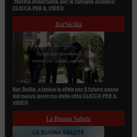
“Norma importante per le famiglie siciliane”
CLICCA PER IL VIDEO
BarSicilia
Fai clic per accettare i
cookie per questo servizio
Bar Sicilia, a Ispica la sfida per il futuro passa
dal nuovo governo della città CLICCA PER IL
VIDEO
La Buona Salute