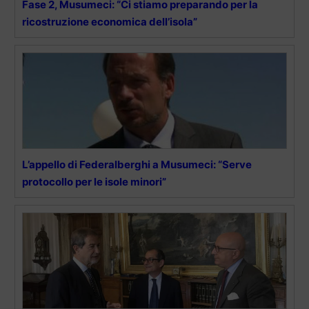
Fase 2, Musumeci: “Ci stiamo preparando per la
ricostruzione economica dell’isola”
L’appello di Federalberghi a Musumeci: “Serve
protocollo per le isole minori”