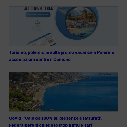
Turismo, polemiche sulla promo vacanze a Palermo:
associazioni contro il Comune
Covid: “Calo dell’80% su presenze e fatturati”,
Federalberghi chiede lo stop a Imu e Tari