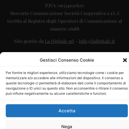
P.IVA: 06334930820
Mercurio Comunicazione Società Cooperativa a r.l. è
iscritta al Registro degli Operatori di Comunicazione al
numero 26988
Sito gestito da
La Digitale srl
–
info@ladigitale.it
Gestisci Consenso Cookie
Per fornire le migliori esperienze, utilizziamo tecnologie come i cookie per
memorizzare e/o accedere alle informazioni del dispositivo. Il consenso a
queste tecnologie ci permetterà di elaborare dati come il comportamento di
navigazione o ID unici su questo sito. Non acconsentire o ritirare il consenso
può influire negativamente su alcune caratteristiche e funzioni.
Accetta
Nega