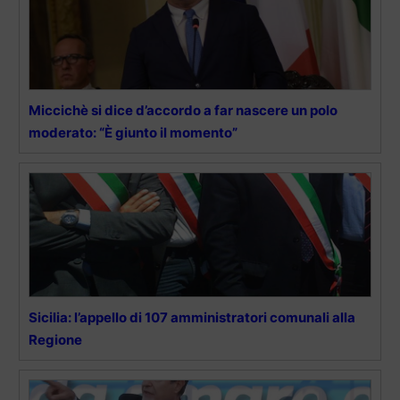
Miccichè si dice d’accordo a far nascere un polo
moderato: “È giunto il momento”
Sicilia: l’appello di 107 amministratori comunali alla
Regione