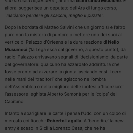
non so cosa rispondere”
, afferma
Gianfranco Micciché
. E
allora, suggerisce un deputato dell’Ars di lungo corso,
“
lasciamo perdere gli scacchi, meglio il puzzle”
.
Dopo la bordata di Matteo Salvini che un giorno sì e l’altro
pure non fa mistero di puntare a mettere uno dei suoi al
vertice di Palazzo d’Orleans e la dura reazione di
Nello
Musumeci
(‘la Lega esca dal governo, a questo punto), da
radio-Palazzo arrivavano segnali di ‘decisionismo’ da parte
del governatore: qualcuno ha azzardato addirittura che
fosse pronto ad azzerare la giunta lasciando così il cero
nelle mani dei ‘traditori’ che agiscono nell’ombra
dell’Assemblea o nella migliore delle ipotesi a ‘licenziare’
l’assessore leghista Alberto Samonà per le ‘colpe’ del
Capitano.
Intanto a sparigliare le carte i pensa l’Udc, con un colpo di
mercato coi fiocchi:
Roberto Lagalla
. A ‘benedire’ la new
entry è sceso in Sicilia Lorenzo Cesa, che ne ha