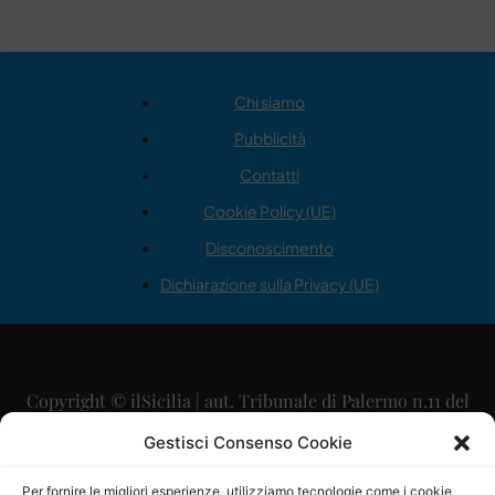
Chi siamo
Pubblicità
Contatti
Cookie Policy (UE)
Disconoscimento
Dichiarazione sulla Privacy (UE)
Copyright © ilSicilia | aut. Tribunale di Palermo n.11 del
29/09/2015
Gestisci Consenso Cookie
Editore: Mercurio Comunicazione Soc. Coop. A.R.L.
Per fornire le migliori esperienze, utilizziamo tecnologie come i cookie