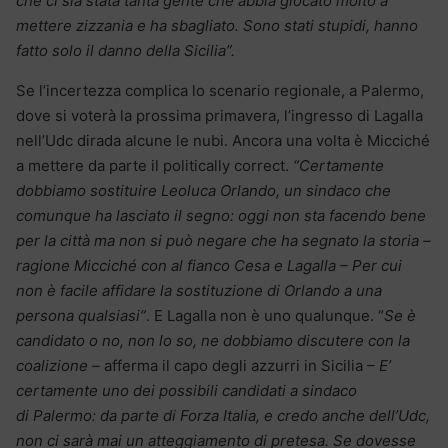
che ci sia stata tanta gente che abbia giocato molto a
mettere zizzania e ha sbagliato. Sono stati stupidi, hanno
fatto solo il danno della Sicilia”.
Se l’incertezza complica lo scenario regionale, a Palermo,
dove si voterà la prossima primavera, l’ingresso di Lagalla
nell’Udc dirada alcune le nubi. Ancora una volta è Micciché
a mettere da parte il politically correct.
“Certamente
dobbiamo sostituire Leoluca Orlando, un sindaco che
comunque ha lasciato il segno: oggi non sta facendo bene
per la città ma non si può negare che ha segnato la storia –
ragione Micciché con al fianco Cesa e Lagalla – Per cui
non è facile affidare la sostituzione di Orlando a una
persona qualsiasi”
. E Lagalla non è uno qualunque. “
Se è
candidato o no, non lo so, ne dobbiamo discutere con la
coalizione –
afferma il capo degli azzurri in Sicilia
– E’
certamente uno dei possibili candidati a sindaco
di Palermo: da parte di Forza Italia, e credo anche dell’Udc,
non ci sarà mai un atteggiamento di pretesa. Se dovesse