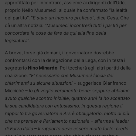
approfittato per incontrare, assieme ai dirigenti dell’Udc,
proprio Nello Musumeci, al quale ha confermato “la lealtà
del partito”. “
E stato un incontro proficuo”
, dice Cesa. Che
dà un’altra notizia:
“Musumeci incontrerà tutti i partiti per
concordare le cose da fare da qui alla fine della
legislatura”.
A breve, forse già domani, il governatore dovrebbe
confrontarsi con la delegazione della Lega, con in testa il
segretario
Nino Minardo
. Poi toccherà agli altri partiti della
coalizione
. “E’ necessario che Musumeci faccia dei
chiarimenti su alcune situazioni –
suggerisce Gianfranco
Miccichè
– Io gli voglio veramente bene: seppure abbiamo
avuto qualche scontro iniziale, quattro anni fa ho accettato
la sua candidatura con entusiasmo. In questa regione il
rapporto tra governatore e Ars è obbligatorio, molto di più
che tra premier e Parlamento nazionale – afferma il leader
di Forza Italia – Il rapporto deve essere molto forte: credo