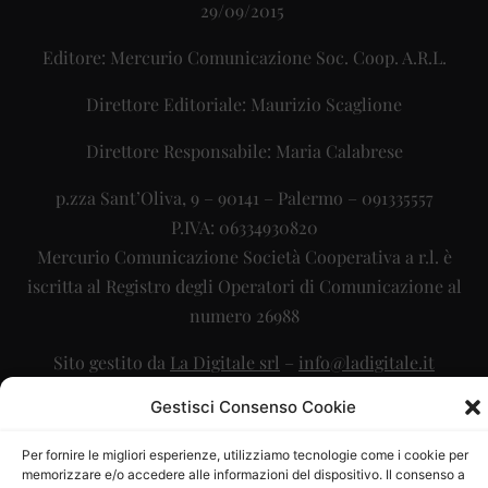
29/09/2015
Editore: Mercurio Comunicazione Soc. Coop. A.R.L.
Direttore Editoriale: Maurizio Scaglione
Direttore Responsabile: Maria Calabrese
p.zza Sant’Oliva, 9 – 90141 – Palermo – 091335557
P.IVA: 06334930820
Mercurio Comunicazione Società Cooperativa a r.l. è
iscritta al Registro degli Operatori di Comunicazione al
numero 26988
Sito gestito da
La Digitale srl
–
info@ladigitale.it
Gestisci Consenso Cookie
Per fornire le migliori esperienze, utilizziamo tecnologie come i cookie per
memorizzare e/o accedere alle informazioni del dispositivo. Il consenso a