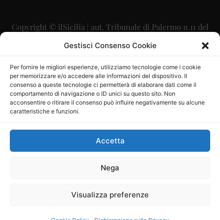
Copyright © ilSicilia | aut. Tribunale di Palermo n.11 del
29/09/2015
Gestisci Consenso Cookie
Editore: Mercurio Comunicazione Soc. Coop. A.R.L.
Per fornire le migliori esperienze, utilizziamo tecnologie come i cookie
per memorizzare e/o accedere alle informazioni del dispositivo. Il
Direttore Editoriale: Maurizio Scaglione
consenso a queste tecnologie ci permetterà di elaborare dati come il
comportamento di navigazione o ID unici su questo sito. Non
Direttore Responsabile: Maria Calabrese
acconsentire o ritirare il consenso può influire negativamente su alcune
caratteristiche e funzioni.
p.zza Sant’Oliva, 9 – 90141 – Palermo – 091335557
P.IVA: 06334930820
Accetta
Mercurio Comunicazione Società Cooperativa a r.l. è
iscritta al Registro degli Operatori di Comunicazione al
Nega
numero 26988
Visualizza preferenze
Sito gestito da
La Digitale srl
–
info@ladigitale.it