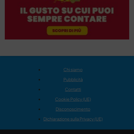
Chi siamo
Pubblicità
Contatti
Cookie Policy (UE)
Disconoscimento
Dichiarazione sulla Privacy (UE)