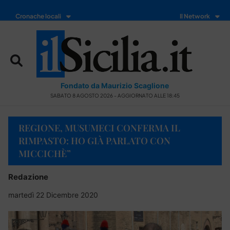
Cronache locali
Il Network
Fondato da Maurizio Scaglione
SABATO 8 AGOSTO 2026 - AGGIORNATO ALLE 18:45
REGIONE, MUSUMECI CONFERMA IL
RIMPASTO: HO GIÀ PARLATO CON
MICCICHÈ”
Redazione
martedì 22 Dicembre 2020