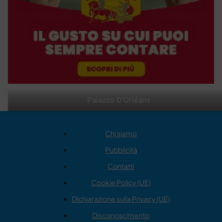
Palazzo D'Orléans
Chi siamo
Pubblicità
Contatti
Cookie Policy (UE)
Dichiarazione sulla Privacy (UE)
Disconoscimento