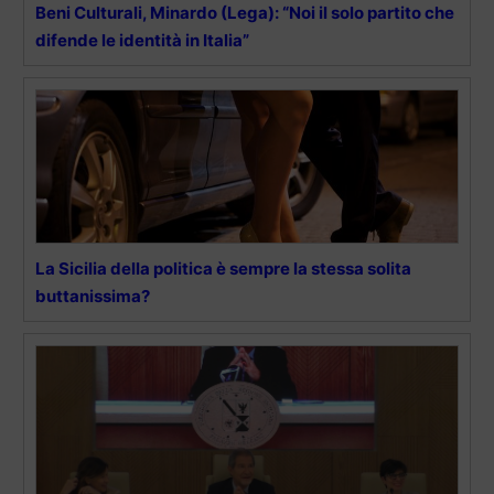
Beni Culturali, Minardo (Lega): “Noi il solo partito che
difende le identità in Italia”
La Sicilia della politica è sempre la stessa solita
buttanissima?