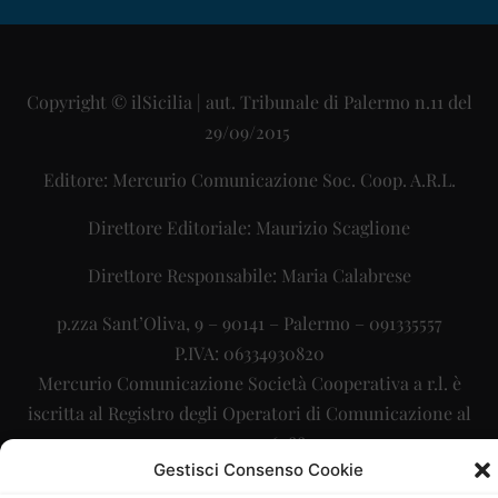
Copyright © ilSicilia | aut. Tribunale di Palermo n.11 del
29/09/2015
Editore: Mercurio Comunicazione Soc. Coop. A.R.L.
Direttore Editoriale: Maurizio Scaglione
Direttore Responsabile: Maria Calabrese
p.zza Sant’Oliva, 9 – 90141 – Palermo – 091335557
P.IVA: 06334930820
Mercurio Comunicazione Società Cooperativa a r.l. è
iscritta al Registro degli Operatori di Comunicazione al
numero 26988
Gestisci Consenso Cookie
Sito gestito da
La Digitale srl
–
info@ladigitale.it