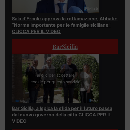
Sala d’Ercole approva la rottamazione, Abbate:
“Norma importante per le famiglie siciliane”
CLICCA PER IL VIDEO
BarSicilia
Fai clic per accettare i
cookie per questo servizio
Bar Sicilia, a Ispica la sfida per il futuro passa
dal nuovo governo della città CLICCA PER IL
VIDEO