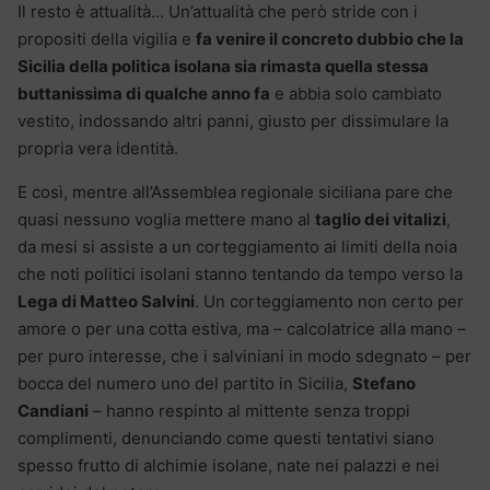
Il resto è attualità… Un’attualità che però stride con i
propositi della vigilia e
fa venire il concreto dubbio che la
Sicilia della politica isolana sia rimasta quella stessa
buttanissima di qualche anno fa
e abbia solo cambiato
vestito, indossando altri panni, giusto per dissimulare la
propria vera identità.
E così, mentre all’Assemblea regionale siciliana pare che
quasi nessuno voglia mettere mano al
taglio dei vitalizi
,
da mesi si assiste a un corteggiamento ai limiti della noia
che noti politici isolani stanno tentando da tempo verso la
Lega di Matteo Salvini
. Un corteggiamento non certo per
amore o per una cotta estiva, ma – calcolatrice alla mano –
per puro interesse, che i salviniani in modo sdegnato – per
bocca del numero uno del partito in Sicilia,
Stefano
Candiani
– hanno respinto al mittente senza troppi
complimenti, denunciando come questi tentativi siano
spesso frutto di alchimie isolane, nate nei palazzi e nei