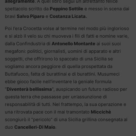
allegramente
. A quel libro seguì un altrettanto felice
spettacolo scritto da
Peppino Sottile
e messo in scena dai
bravi
Salvo Piparo
e
Costanza Licata.
Poi l’era Crocetta volse al termine nel modo più inglorioso
e si alzò il velo su chi muoveva i fili di fatti e nomine varie,
dalla Confindustria di
Antonello Montante
ai suoi suoi
megafoni: politici, giornalisti, uomini di apparato e altri
soggetti, che offrirono lo spaccato di una Sicilia se
vogliamo ancora peggiore di quella prospettata da
Buttafuoco, fatta di burattinai e di burattini. Musumeci
ebbe gioco facile nell’inventare la geniale formula
“
Diventerà bellissima
“, auspicando un futuro radioso per
questa terra che passasse per un’assunzione di
responsabilità di tutti. Nel frattempo, la sua operazione e
una ritrovata pace con il mai tramontato
Miccichè
scongiurò il “pericolo” di una Sicilia grillina consegnata al
duo
Cancelleri-Di Maio
.