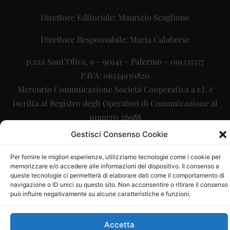
Direttore Editoriale: Maurizio Scaglione
Direttore Responsabile: Maria Calabrese
p.zza Sant’Oliva, 9 – 90141 – Palermo – 091335557
P.IVA: 06334930820
Mercurio Comunicazione Società Cooperativa a r.l. è
iscritta al Registro degli Operatori di Comunicazione al
numero 26988
Gestisci Consenso Cookie
Sito gestito da
La Digitale srl
–
info@ladigitale.it
Per fornire le migliori esperienze, utilizziamo tecnologie come i cookie per
memorizzare e/o accedere alle informazioni del dispositivo. Il consenso a
queste tecnologie ci permetterà di elaborare dati come il comportamento di
navigazione o ID unici su questo sito. Non acconsentire o ritirare il consenso
può influire negativamente su alcune caratteristiche e funzioni.
Accetta