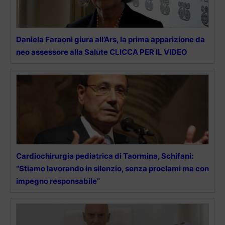
Daniela Faraoni giura all’Ars, la prima apparizione da
neo assessore alla Salute CLICCA PER IL VIDEO
Cardiochirurgia pediatrica di Taormina, Schifani:
“Stiamo lavorando in silenzio, senza proclami ma con
impegno responsabile”