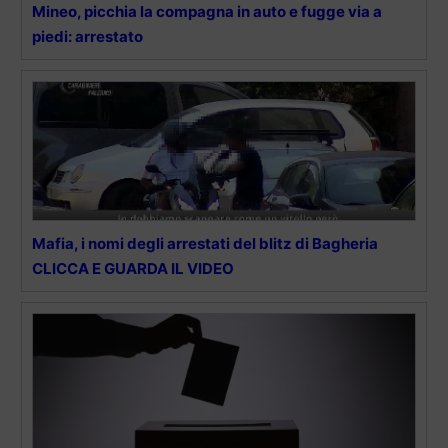
Mineo, picchia la compagna in auto e fugge via a
piedi: arrestato
Mafia, i nomi degli arrestati del blitz di Bagheria
CLICCA E GUARDA IL VIDEO