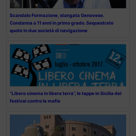
Scandalo Formazione, stangata Genovese.
Condanna a 11 anni in primo grado. Sequestrate
quote in due società di navigazione
“Libero cinema in libera terra”, le tappe in Sicilia del
festival contro le mafie