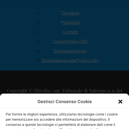
Chi siamo
Pubblicità
Contatti
Cookie Policy (UE)
Disconoscimento
Dichiarazione sulla Privacy (UE)
Copyright © ilSicilia | aut. Tribunale di Palermo n.11 del
29/09/2015
Gestisci Consenso Cookie
Editore: Mercurio Comunicazione Soc. Coop. A.R.L.
Per fornire le migliori esperienze, utilizziamo tecnologie come i cookie
per memorizzare e/o accedere alle informazioni del dispositivo. Il
Direttore Editoriale: Maurizio Scaglione
consenso a queste tecnologie ci permetterà di elaborare dati come il