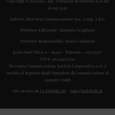
Copyright © ilSicilia | aut. Tribunale di Palermo n.11 del
29/09/2015
Editore: Mercurio Comunicazione Soc. Coop. A.R.L.
Direttore Editoriale: Maurizio Scaglione
Direttore Responsabile: Maria Calabrese
p.zza Sant’Oliva, 9 – 90141 – Palermo – 091335557
P.IVA: 06334930820
Mercurio Comunicazione Società Cooperativa a r.l. è
iscritta al Registro degli Operatori di Comunicazione al
numero 26988
Sito gestito da
La Digitale srl
–
info@ladigitale.it