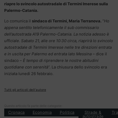
riapre lo svincolo autostradale di Termini Imerese sulla
Palermo-Catania.
Lo comunica il
sindaco di Termini, Maria Terranova.
“
Ho
appena sentito telefonicamente il sub commissario
dell’autostrada A19 Palermo-Catania.
La notizia adesso è
ufficiale. Sabato 21, alle ore 10:30 circa, riaprirà lo svincolo
autostradale di Termini Imerese nelle tre direzioni entrata
e in uscita per Palermo ed entrata lato Messina
– dice il
sindaco –
È tempo di riprendere le nostre abitudini
quotidiane con serenità
“. La chiusura dello svincolo era
iniziata lunedì 26 febbraio.
Tutti gli articoli dell'autore
Questo articolo fa parte delle categorie:
Cronaca
Economia
Politica
Strade &
Tra
autostrade