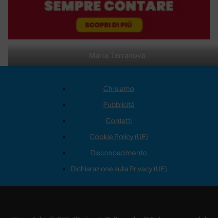
Maria Terranova
Chi siamo
Pubblicità
Contatti
Cookie Policy (UE)
Disconoscimento
Dichiarazione sulla Privacy (UE)