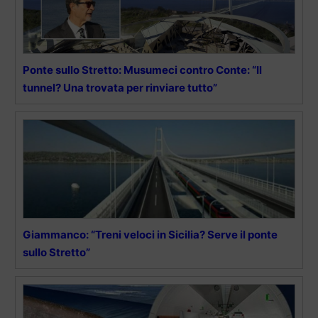
Ponte sullo Stretto: Musumeci contro Conte: “Il
tunnel? Una trovata per rinviare tutto”
Giammanco: “Treni veloci in Sicilia? Serve il ponte
sullo Stretto”