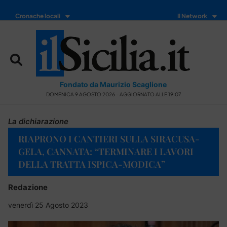
Cronache locali
Il Network
Fondato da Maurizio Scaglione
DOMENICA 9 AGOSTO 2026 - AGGIORNATO ALLE 19:07
La dichiarazione
RIAPRONO I CANTIERI SULLA SIRACUSA-
GELA, CANNATA: “TERMINARE I LAVORI
DELLA TRATTA ISPICA-MODICA”
Redazione
venerdì 25 Agosto 2023