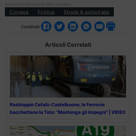
Questo articolo fa parte delle categorie:
Cronaca
Politica
Strade & autostrade
Condividi
Articoli Correlati
Raddoppio Cefalù-Castelbuono, le Ferrovie
bacchettano la Toto: “Mantenga gli impegni” | VIDEO