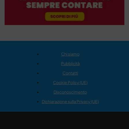
Chi siamo
Pubblicità
Contatti
Cookie Policy (UE)
Disconoscimento
Dichiarazione sulla Privacy (UE)