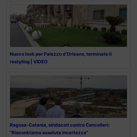
Nuovo look per Palazzo d’Orleans, terminato il
restyling | VIDEO
Ragusa-Catania, sindacati contro Cancelleri:
”Riscontriamo assoluta incertezza”