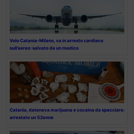
Volo Catania-Milano, va in arresto cardiaco
sull’aereo: salvato da un medico
Catania, deteneva marijuana e cocaina da spacciare:
arrestato un 52enne