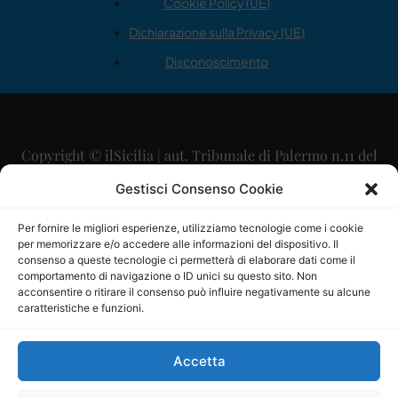
Cookie Policy (UE)
Dichiarazione sulla Privacy (UE)
Disconoscimento
Copyright © ilSicilia | aut. Tribunale di Palermo n.11 del
29/09/2015
Gestisci Consenso Cookie
Editore: Mercurio Comunicazione Soc. Coop. A.R.L.
Per fornire le migliori esperienze, utilizziamo tecnologie come i cookie
per memorizzare e/o accedere alle informazioni del dispositivo. Il
Direttore Editoriale: Maurizio Scaglione
consenso a queste tecnologie ci permetterà di elaborare dati come il
comportamento di navigazione o ID unici su questo sito. Non
Direttore Responsabile: Maria Calabrese
acconsentire o ritirare il consenso può influire negativamente su alcune
caratteristiche e funzioni.
p.zza Sant’Oliva, 9 – 90141 – Palermo – 091335557
P.IVA: 06334930820
Accetta
Mercurio Comunicazione Società Cooperativa a r.l. è