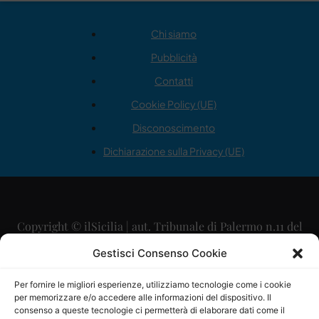
Chi siamo
Pubblicità
Contatti
Cookie Policy (UE)
Disconoscimento
Dichiarazione sulla Privacy (UE)
Copyright © ilSicilia | aut. Tribunale di Palermo n.11 del
29/09/2015
Gestisci Consenso Cookie
Editore: Mercurio Comunicazione Soc. Coop. A.R.L.
Per fornire le migliori esperienze, utilizziamo tecnologie come i cookie
per memorizzare e/o accedere alle informazioni del dispositivo. Il
Direttore Editoriale: Maurizio Scaglione
consenso a queste tecnologie ci permetterà di elaborare dati come il