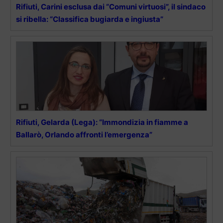
Rifiuti, Carini esclusa dai “Comuni virtuosi”, il sindaco
si ribella: “Classifica bugiarda e ingiusta”
Rifiuti, Gelarda (Lega): “Immondizia in fiamme a
Ballarò, Orlando affronti l’emergenza”