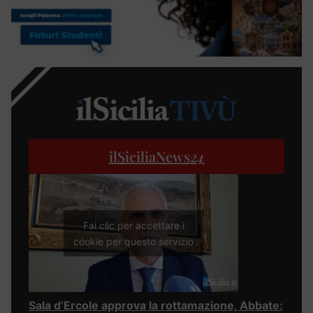
ilSiciliaNews
24
Fai clic per accettare i
cookie per questo servizio
Sala d’Ercole approva la rottamazione, Abbate: