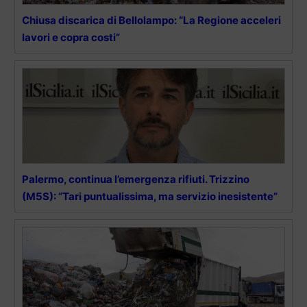
Chiusa discarica di Bellolampo: “La Regione acceleri
lavori e copra costi”
Palermo, continua l’emergenza rifiuti. Trizzino
(M5S): “Tari puntualissima, ma servizio inesistente”