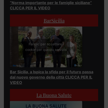
“Norma importante per le famiglie siciliane”
CLICCA PER IL VIDEO
BarSicilia
Fai clic per accettare i
cookie per questo servizio
Bar Sicilia, a Ispica la sfida per il futuro passa
dal nuovo governo della città CLICCA PER IL
VIDEO
La Buona Salute