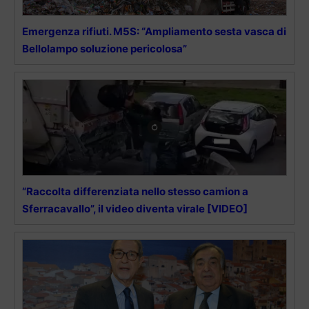
Emergenza rifiuti. M5S: “Ampliamento sesta vasca di
Bellolampo soluzione pericolosa”
“Raccolta differenziata nello stesso camion a
Sferracavallo”, il video diventa virale [VIDEO]