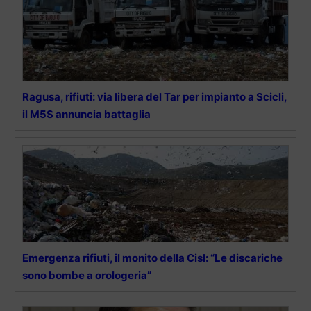
Ragusa, rifiuti: via libera del Tar per impianto a Scicli,
il M5S annuncia battaglia
Emergenza rifiuti, il monito della Cisl: “Le discariche
sono bombe a orologeria”