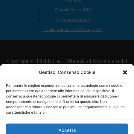
Cookie Policy (UE)
Disconoscimento
Dichiarazione sulla Privacy (UE)
Copyright © ilSicilia | aut. Tribunale di Palermo n.11 del
29/09/2015
Gestisci Consenso Cookie
Editore: Mercurio Comunicazione Soc. Coop. A.R.L.
Per fornire le migliori esperienze, utilizziamo tecnologie come i cookie
per memorizzare e/o accedere alle informazioni del dispositivo. Il
Direttore Editoriale: Maurizio Scaglione
consenso a queste tecnologie ci permetterà di elaborare dati come il
comportamento di navigazione o ID unici su questo sito. Non
Direttore Responsabile: Maria Calabrese
acconsentire o ritirare il consenso può influire negativamente su alcune
caratteristiche e funzioni.
p.zza Sant’Oliva, 9 – 90141 – Palermo – 091335557
P.IVA: 06334930820
Accetta