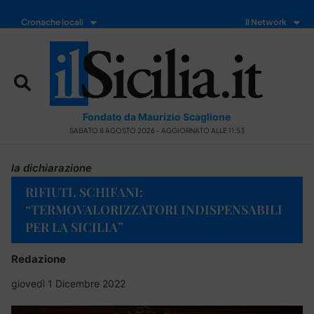
Cronache locali
Il Network
Fondato da Maurizio Scaglione
SABATO 8 AGOSTO 2026 - AGGIORNATO ALLE 11:53
la dichiarazione
RIFIUTI, SCHIFANI:
“TERMOVALORIZZATORI INDISPENSABILI
PER LA SICILIA”
Redazione
giovedì 1 Dicembre 2022