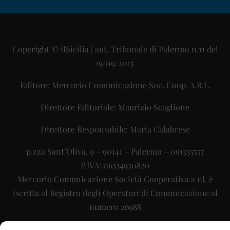
Copyright © ilSicilia | aut. Tribunale di Palermo n.11 del
29/09/2015
Editore: Mercurio Comunicazione Soc. Coop. A.R.L.
Direttore Editoriale: Maurizio Scaglione
Direttore Responsabile: Maria Calabrese
p.zza Sant’Oliva, 9 – 90141 – Palermo – 091335557
P.IVA: 06334930820
Mercurio Comunicazione Società Cooperativa a r.l. è
iscritta al Registro degli Operatori di Comunicazione al
numero 26988
Sito gestito da
La Digitale srl
–
info@ladigitale.it