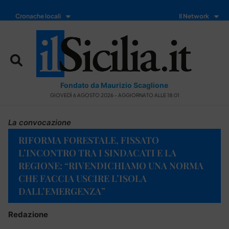
Cronache locali
Il Network
Fondato da Maurizio Scaglione
GIOVEDÌ 6 AGOSTO 2026 - AGGIORNATO ALLE 18:01
La convocazione
RIFORMA FORESTALE, FISSATO
L’INCONTRO TRA I SINDACATI E LA
REGIONE: “RIVENDICHIAMO UNA NORMA
CHE FACCIA USCIRE L’ISOLA
DALL’EMERGENZA”
Redazione