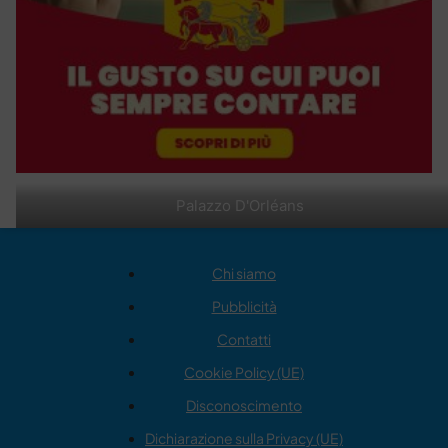
Palazzo D'Orléans
Chi siamo
Pubblicità
Contatti
Cookie Policy (UE)
Disconoscimento
Dichiarazione sulla Privacy (UE)