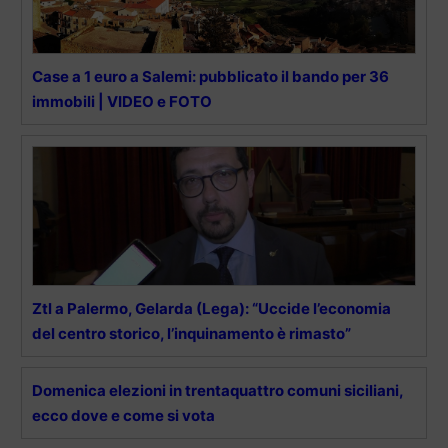
Case a 1 euro a Salemi: pubblicato il bando per 36
immobili | VIDEO e FOTO
Ztl a Palermo, Gelarda (Lega): “Uccide l’economia
del centro storico, l’inquinamento è rimasto”
Domenica elezioni in trentaquattro comuni siciliani,
ecco dove e come si vota