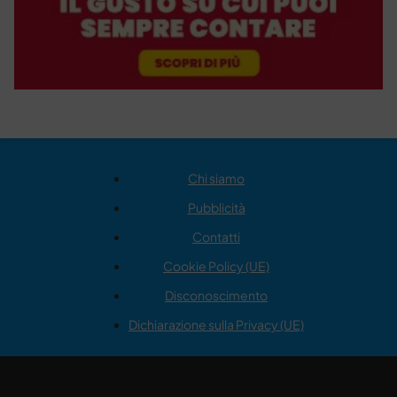
Chi siamo
Pubblicità
Contatti
Cookie Policy (UE)
Disconoscimento
Dichiarazione sulla Privacy (UE)