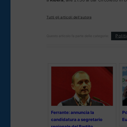
Tutti gli articoli dell'autore
Polit
Questo articolo fa parte delle categorie:
Ferrante: annuncia la
Pd
candidatura a segretario
Eu
regionale del Partito