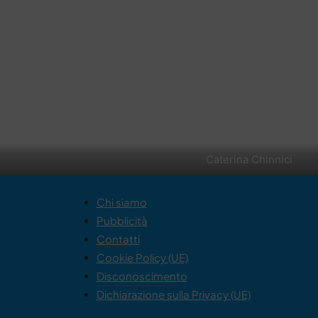
Caterina Chinnici
Chi siamo
Pubblicità
Contatti
Cookie Policy (UE)
Disconoscimento
Dichiarazione sulla Privacy (UE)