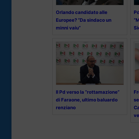
Orlando candidato alle
Pd
Europee? “Da sindaco un
“M
minni vaiu”
Si
Il Pd verso la “rottamazione”
Fr
di Faraone, ultimo baluardo
se
renziano
Ca
ve