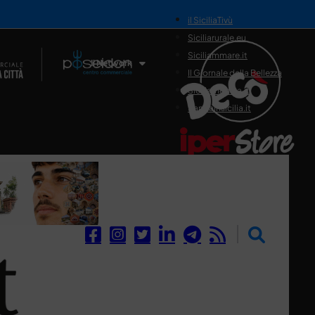
il SiciliaTivù
Siciliarurale.eu
Siciliammare.it
Il Network
Il Giornale della Bellezza
Siciliamedica.it
Sanitainsicilia.it