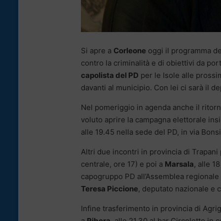
Si apre a
Corleone
oggi il programma deg
contro la criminalità e di obiettivi da po
capolista del PD
per le Isole alle prossi
davanti al municipio. Con lei ci sarà il 
Nel pomeriggio in agenda anche il ritor
voluto aprire la campagna elettorale ins
alle 19.45 nella sede del PD, in via Bons
Altri due incontri in provincia di Trapa
centrale, ore 17) e poi a
Marsala
, alle 1
capogruppo PD all’Assemblea regionale 
Teresa Piccione
, deputato nazionale e 
Infine trasferimento in provincia di Agr
a
Ribera
, alle 21.30 al bar Circoletto in