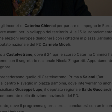
li incontri di
Caterina Chinnici
per parlare di impegno in Euro
rtare avanti per lo sviluppo del territorio. Alle 15 l’europarlament
me elezioni europee dialogherà con i cittadini in piazza Garibaldi
deputato nazionale del PD
Carmelo Miceli
.
no a
Castelvetrano
, dove il 24 aprile scorso Caterina Chinnici h
ieme con il segretario nazionale Nicola Zingaretti. Appuntament
ignore.
ni precederanno quello di Castelvetrano. Prima a
Salemi
(Bar
8 al centro Risveglio in piazza Bambina, dove interverranno anche
siciliana
Giuseppe Lupo
, il deputato regionale
Baldo Gucciardi
componente della direzione nazionale del PD.
igento, dove il programma giornaliero si concluderà con un incon
 corso Umberto.