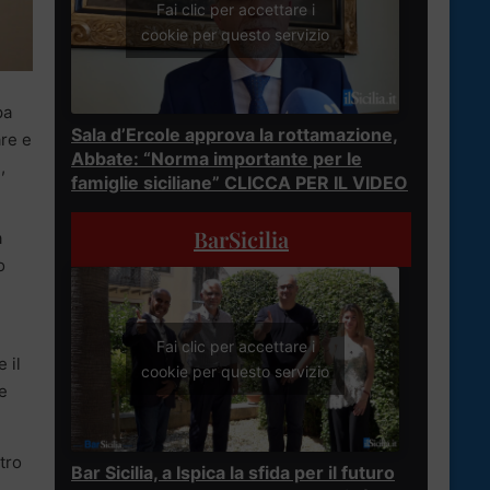
Fai clic per accettare i
cookie per questo servizio
pa
Sala d’Ercole approva la rottamazione,
are e
Abbate: “Norma importante per le
,
famiglie siciliane” CLICCA PER IL VIDEO
BarSicilia
a
o
Fai clic per accettare i
 il
cookie per questo servizio
e
tro
Bar Sicilia, a Ispica la sfida per il futuro