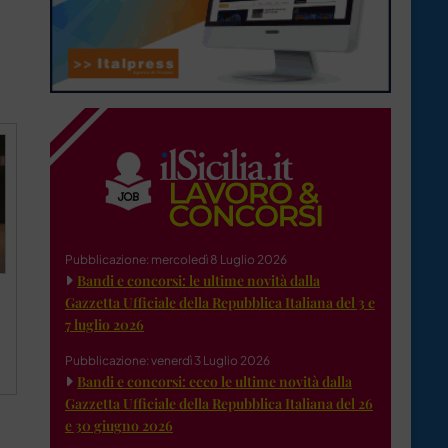
Pubblicazione: mercoledì 8 Luglio 2026
Bandi e concorsi: le ultime novità dalla
Gazzetta Ufficiale della Repubblica Italiana del 3 e
7 luglio 2026
Pubblicazione: venerdì 3 Luglio 2026
Bandi e concorsi: ecco le ultime novità dalla
Gazzetta Ufficiale della Repubblica Italiana del 26
e 30 giugno 2026