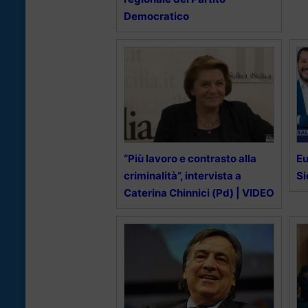
Democratico
“Più lavoro e contrasto alla
Eu
criminalità”, intervista a
Si
Caterina Chinnici (Pd) | VIDEO