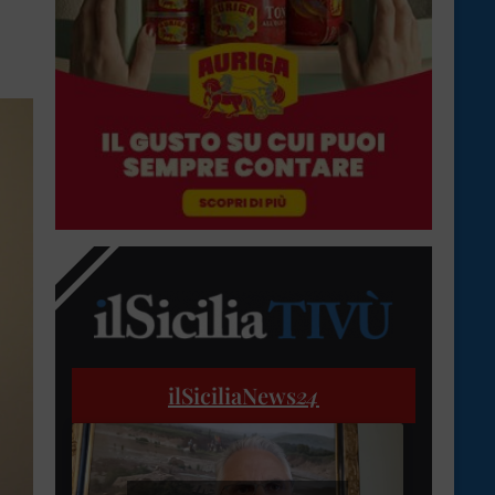
ilSiciliaNews
24