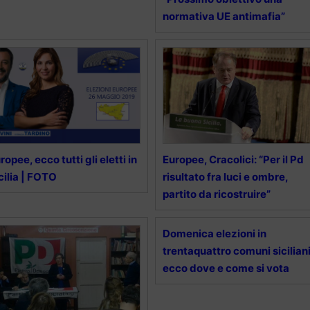
normativa UE antimafia”
ropee, ecco tutti gli eletti in
Europee, Cracolici: “Per il Pd
cilia | FOTO
risultato fra luci e ombre,
partito da ricostruire”
Domenica elezioni in
trentaquattro comuni siciliani
ecco dove e come si vota