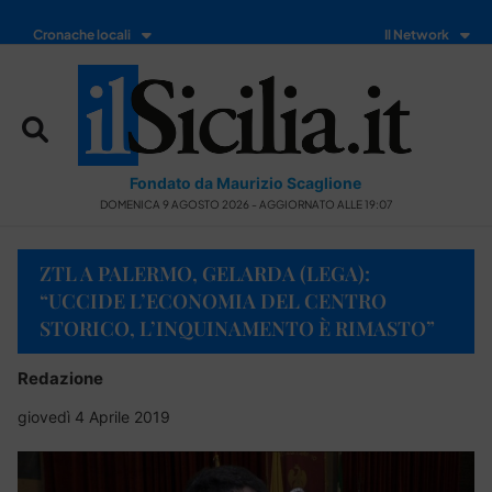
Cronache locali
Il Network
Fondato da Maurizio Scaglione
DOMENICA 9 AGOSTO 2026 - AGGIORNATO ALLE 19:07
ZTL A PALERMO, GELARDA (LEGA):
“UCCIDE L’ECONOMIA DEL CENTRO
STORICO, L’INQUINAMENTO È RIMASTO”
Redazione
giovedì 4 Aprile 2019