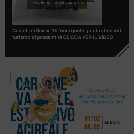
cookie per questo servizio
Castelli di Sicilia: 19 ‘mini guide’ per la sfida del
turismo di prossimità CLICCA PER IL VIDEO