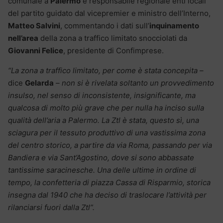
comunale a
Palermo
e responsabile regionale enti locali
del partito guidato dal vicepremier e ministro dell’Interno,
Matteo Salvini
, commentando i dati sull’
inquinamento
nell’area
della zona a traffico limitato snocciolati da
Giovanni Felice
, presidente di Confimprese.
“La zona a traffico limitato, per come è stata concepita –
dice
Gelarda
– non si è rivelata soltanto un provvedimento
insulso, nel senso di inconsistente, insignificante, ma
qualcosa di molto più grave che per nulla ha inciso sulla
qualità dell’aria a Palermo. La Ztl è stata, questo sì, una
sciagura per il tessuto produttivo di una vastissima zona
del centro storico, a partire da via Roma, passando per via
Bandiera e via Sant’Agostino, dove si sono abbassate
tantissime saracinesche. Una delle ultime in ordine di
tempo, la confetteria di piazza Cassa di Risparmio, storica
insegna dal 1940 che ha deciso di traslocare l’attività per
rilanciarsi fuori dalla Ztl”.