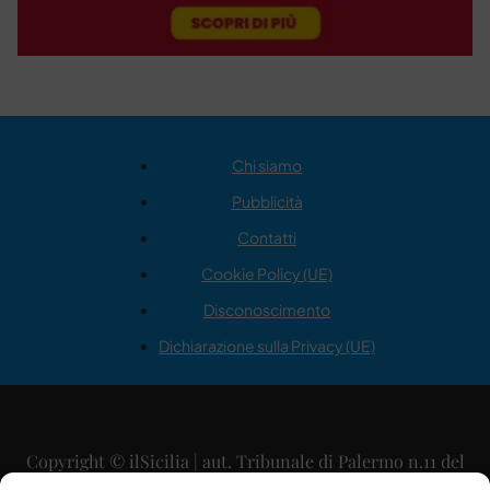
Chi siamo
Pubblicità
Contatti
Cookie Policy (UE)
Disconoscimento
Dichiarazione sulla Privacy (UE)
Copyright © ilSicilia | aut. Tribunale di Palermo n.11 del