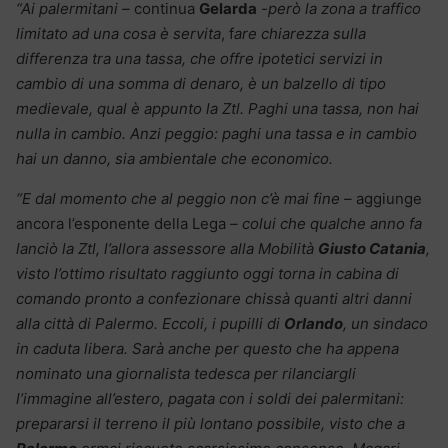
“Ai palermitani –
continua
Gelarda
-però la zona a traffico
limitato ad una cosa è servita
, f
are chiarezza sulla
differenza tra una tassa, che offre ipotetici servizi in
cambio di una somma di denaro, è un balzello di tipo
medievale, qual è appunto la Ztl. Paghi una tassa, non hai
nulla in cambio. Anzi peggio: paghi una tassa e in cambio
hai un danno, sia ambientale che economico.
“E dal momento che al peggio non c’è mai fine –
aggiunge
ancora l’esponente della Lega
– colui che qualche anno fa
lanciò la Ztl, l’allora assessore alla Mobilità
Giusto Catania
,
visto l’ottimo risultato raggiunto oggi torna in cabina di
comando pronto a confezionare chissà quanti altri danni
alla città di Palermo. Eccoli, i pupilli di
Orlando
, un sindaco
in caduta libera. Sarà anche per questo che ha appena
nominato una giornalista tedesca per rilanciargli
l’immagine all’estero, pagata con i soldi dei palermitani:
prepararsi il terreno il più lontano possibile, visto che a