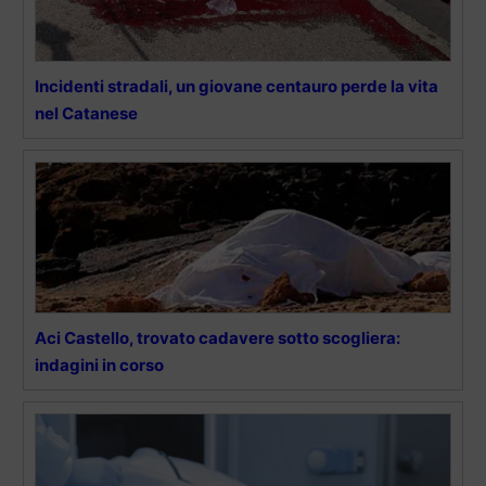
Incidenti stradali, un giovane centauro perde la vita
nel Catanese
Aci Castello, trovato cadavere sotto scogliera:
indagini in corso