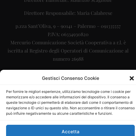
Direttore Responsabile: Maria Calabrese
p.zza Sant’Oliva, 9 – 90141 – Palermo – 091335557
P.IVA: 06334930820
Mercurio Comunicazione Società Cooperativa a r.l. è
iscritta al Registro degli Operatori di Comunicazione al
numero 26988
Sito gestito da
La Digitale srl
–
info@ladigitale.it
Gestisci Consenso Cookie
Per fornire le migliori esperienze, utilizziamo tecnologie come i cookie per
memorizzare e/o accedere alle informazioni del dispositivo. Il consenso a
queste tecnologie ci permetterà di elaborare dati come il comportamento di
navigazione o ID unici su questo sito. Non acconsentire o ritirare il consenso
può influire negativamente su alcune caratteristiche e funzioni.
Accetta