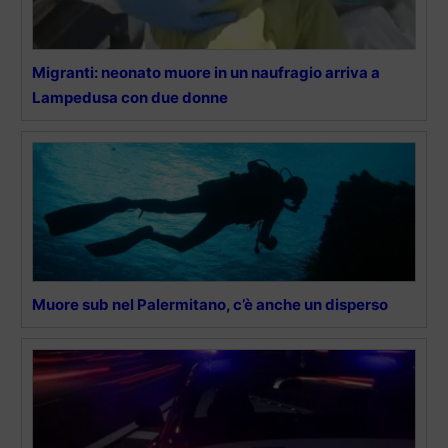
Migranti: neonato muore in un naufragio arriva a
Lampedusa con due donne
Muore sub nel Palermitano, c’è anche un disperso