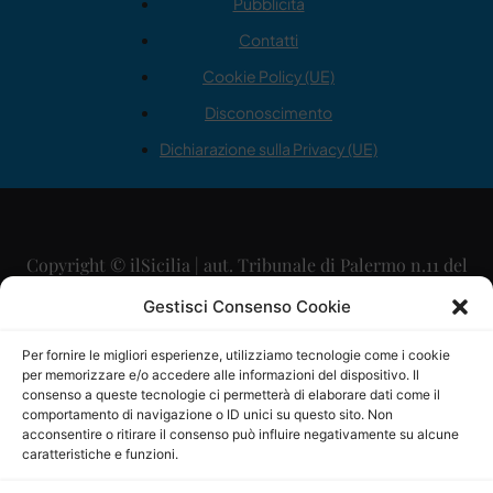
Pubblicità
Contatti
Cookie Policy (UE)
Disconoscimento
Dichiarazione sulla Privacy (UE)
Copyright © ilSicilia | aut. Tribunale di Palermo n.11 del
29/09/2015
Gestisci Consenso Cookie
Editore: Mercurio Comunicazione Soc. Coop. A.R.L.
Per fornire le migliori esperienze, utilizziamo tecnologie come i cookie
per memorizzare e/o accedere alle informazioni del dispositivo. Il
Direttore Editoriale: Maurizio Scaglione
consenso a queste tecnologie ci permetterà di elaborare dati come il
comportamento di navigazione o ID unici su questo sito. Non
Direttore Responsabile: Maria Calabrese
acconsentire o ritirare il consenso può influire negativamente su alcune
caratteristiche e funzioni.
p.zza Sant’Oliva, 9 – 90141 – Palermo – 091335557