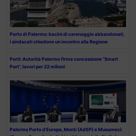
Porto di Palermo: bacini di carenaggio abbandonati,
i sindacati chiedono un incontro alla Regione
Porti: Autorità Palermo firma concessione “Smart
Port”, lavori per 22 milioni
Palermo Porto d’Europa, Monti (AdSP) e Musumeci: