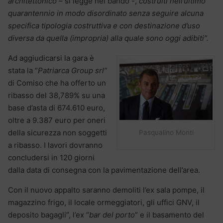
architettonico
– si legge nel bando -,
costruiti nell’ultimo
quarantennio in modo disordinato senza seguire alcuna
specifica tipologia costruttiva e con destinazione d’uso
diversa da quella (impropria) alla quale sono oggi adibiti”.
Ad aggiudicarsi la gara è
stata la “
Patriarca Group srl”
di Comiso che ha offerto un
ribasso del 38,789% su una
base d’asta di 674.610 euro,
oltre a 9.387 euro per oneri
della sicurezza non soggetti
Pasqualino Monti
a ribasso. I lavori dovranno
concludersi in 120 giorni
dalla data di consegna con la pavimentazione dell’area.
Con il nuovo appalto saranno demoliti l’ex sala pompe, il
magazzino frigo, il locale ormeggiatori, gli uffici GNV, il
deposito bagagli”, l’ex “
bar del porto
” e il basamento del