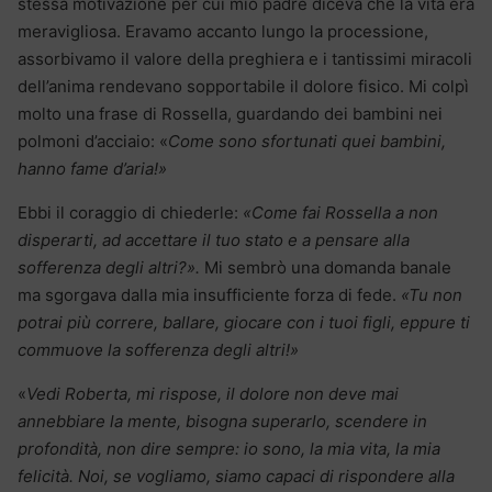
stessa motivazione per cui mio padre diceva che la vita era
meravigliosa. Eravamo accanto lungo la processione,
assorbivamo il valore della preghiera e i tantissimi miracoli
dell’anima rendevano sopportabile il dolore fisico. Mi colpì
molto una frase di Rossella, guardando dei bambini nei
polmoni d’acciaio: «
Come sono sfortunati quei bambini,
hanno fame d’aria!»
Ebbi il coraggio di chiederle:
«Come fai Rossella a non
disperarti, ad accettare il tuo stato e a pensare alla
sofferenza degli altri?».
Mi sembrò una domanda banale
ma sgorgava dalla mia insufficiente forza di fede.
«Tu non
potrai più correre, ballare, giocare con i tuoi figli, eppure ti
commuove la sofferenza degli altri!»
«
Vedi Roberta, mi rispose, il dolore non deve mai
annebbiare la mente, bisogna superarlo, scendere in
profondità, non dire sempre: io sono, la mia vita, la mia
felicità. Noi, se vogliamo, siamo capaci di rispondere alla