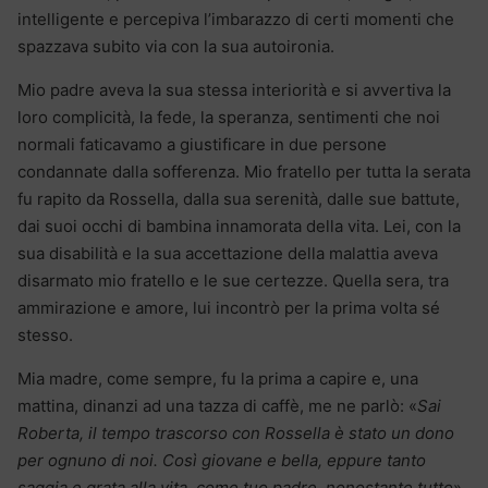
intelligente e percepiva l’imbarazzo di certi momenti che
spazzava subito via con la sua autoironia.
Mio padre aveva la sua stessa interiorità e si avvertiva la
loro complicità, la fede, la speranza, sentimenti che noi
normali faticavamo a giustificare in due persone
condannate dalla sofferenza. Mio fratello per tutta la serata
fu rapito da Rossella, dalla sua serenità, dalle sue battute,
dai suoi occhi di bambina innamorata della vita. Lei, con la
sua disabilità e la sua accettazione della malattia aveva
disarmato mio fratello e le sue certezze. Quella sera, tra
ammirazione e amore, lui incontrò per la prima volta sé
stesso.
Mia madre, come sempre, fu la prima a capire e, una
mattina, dinanzi ad una tazza di caffè, me ne parlò: «
Sai
Roberta, il tempo trascorso con Rossella è stato un dono
per ognuno di noi. Così giovane e bella, eppure tanto
saggia e grata alla vita, come tuo padre, nonostante tutto
».