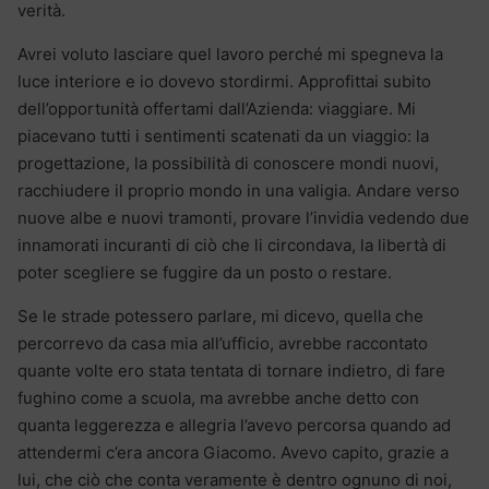
verità.
Avrei voluto lasciare quel lavoro perché mi spegneva la
luce interiore e io dovevo stordirmi. Approfittai subito
dell’opportunità offertami dall’Azienda: viaggiare. Mi
piacevano tutti i sentimenti scatenati da un viaggio: la
progettazione, la possibilità di conoscere mondi nuovi,
racchiudere il proprio mondo in una valigia. Andare verso
nuove albe e nuovi tramonti, provare l’invidia vedendo due
innamorati incuranti di ciò che li circondava, la libertà di
poter scegliere se fuggire da un posto o restare.
Se le strade potessero parlare, mi dicevo, quella che
percorrevo da casa mia all’ufficio, avrebbe raccontato
quante volte ero stata tentata di tornare indietro, di fare
fughino come a scuola, ma avrebbe anche detto con
quanta leggerezza e allegria l’avevo percorsa quando ad
attendermi c’era ancora Giacomo. Avevo capito, grazie a
lui, che ciò che conta veramente è dentro ognuno di noi,