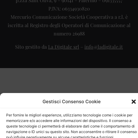
p.zza Sant’Oliva, 9 – 90141 – Palermo – 091335557
P.IVA: 06334930820
Mercurio Comunicazione Società Cooperativa a r.l. è
iscritta al Registro degli Operatori di Comunicazione al
numero 26988
Sito gestito da
La Digitale srl
–
info@ladigitale.it
Gestisci Consenso Cookie
Per fornire le migliori esperienze, utilizziamo tecnologie come i cookie per
memorizzare e/o accedere alle informazioni del dispositivo. Il consenso a
queste tecnologie ci permetterà di elaborare dati come il comportamento di
navigazione o ID unici su questo sito. Non acconsentire o ritirare il consenso
può influire negativamente su alcune caratteristiche e funzioni.