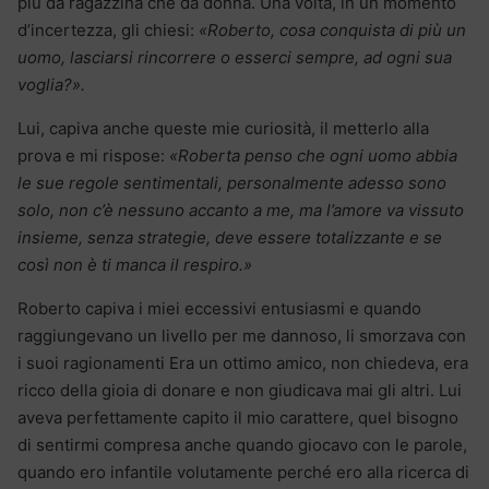
più da ragazzina che da donna. Una volta, in un momento
d’incertezza, gli chiesi:
«Roberto, cosa conquista di più un
uomo, lasciarsi rincorrere o esserci sempre, ad ogni sua
voglia?».
Lui, capiva anche queste mie curiosità, il metterlo alla
prova e mi rispose:
«Roberta penso che ogni uomo abbia
le sue regole sentimentali, personalmente adesso sono
solo, non c’è nessuno accanto a me, ma l’amore va vissuto
insieme, senza strategie, deve essere totalizzante e se
così non è ti manca il respiro.»
Roberto capiva i miei eccessivi entusiasmi e quando
raggiungevano un livello per me dannoso, li smorzava con
i suoi ragionamenti Era un ottimo amico, non chiedeva, era
ricco della gioia di donare e non giudicava mai gli altri. Lui
aveva perfettamente capito il mio carattere, quel bisogno
di sentirmi compresa anche quando giocavo con le parole,
quando ero infantile volutamente perché ero alla ricerca di