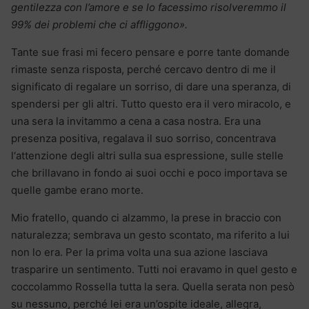
gentilezza con l’amore e se lo facessimo risolveremmo il
99% dei problemi che ci affliggono».
Tante sue frasi mi fecero pensare e porre tante domande
rimaste senza risposta, perché cercavo dentro di me il
significato di regalare un sorriso, di dare una speranza, di
spendersi per gli altri. Tutto questo era il vero miracolo, e
una sera la invitammo a cena a casa nostra. Era una
presenza positiva, regalava il suo sorriso, concentrava
l‘attenzione degli altri sulla sua espressione, sulle stelle
che brillavano in fondo ai suoi occhi e poco importava se
quelle gambe erano morte.
Mio fratello, quando ci alzammo, la prese in braccio con
naturalezza; sembrava un gesto scontato, ma riferito a lui
non lo era. Per la prima volta una sua azione lasciava
trasparire un sentimento. Tutti noi eravamo in quel gesto e
coccolammo Rossella tutta la sera. Quella serata non pesò
su nessuno, perché lei era un’ospite ideale, allegra,