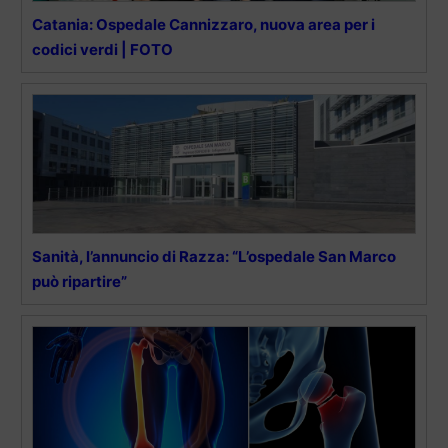
Catania: Ospedale Cannizzaro, nuova area per i
codici verdi | FOTO
Sanità, l’annuncio di Razza: “L’ospedale San Marco
può ripartire”