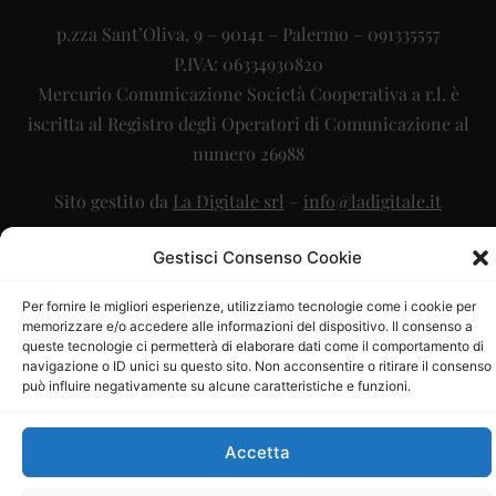
p.zza Sant’Oliva, 9 – 90141 – Palermo – 091335557
P.IVA: 06334930820
Mercurio Comunicazione Società Cooperativa a r.l. è
iscritta al Registro degli Operatori di Comunicazione al
numero 26988
Sito gestito da
La Digitale srl
–
info@ladigitale.it
Gestisci Consenso Cookie
Per fornire le migliori esperienze, utilizziamo tecnologie come i cookie per
memorizzare e/o accedere alle informazioni del dispositivo. Il consenso a
queste tecnologie ci permetterà di elaborare dati come il comportamento di
navigazione o ID unici su questo sito. Non acconsentire o ritirare il consenso
può influire negativamente su alcune caratteristiche e funzioni.
Accetta