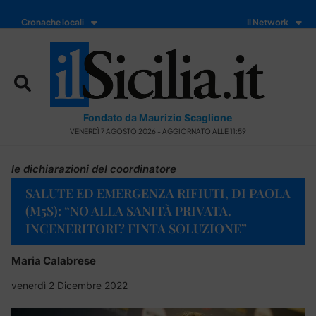
Cronache locali
Il Network
Fondato da Maurizio Scaglione
VENERDÌ 7 AGOSTO 2026 - AGGIORNATO ALLE 11:59
le dichiarazioni del coordinatore
SALUTE ED EMERGENZA RIFIUTI, DI PAOLA
(M5S): “NO ALLA SANITÀ PRIVATA.
INCENERITORI? FINTA SOLUZIONE”
Maria Calabrese
venerdì 2 Dicembre 2022