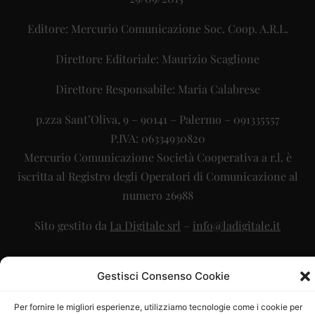
Editore: Mercurio Comunicazione Soc. Coop. A.R.L.
Direttore Editoriale: Maurizio Scaglione
Direttore Responsabile: Maria Calabrese
p.zza Sant’Oliva, 9 – 90141 – Palermo – 091335557
P.IVA: 06334930820
Mercurio Comunicazione Società Cooperativa a r.l. è
iscritta al Registro degli Operatori di Comunicazione al
numero 26988
Sito gestito da
La Digitale srl
–
info@ladigitale.it
Gestisci Consenso Cookie
Per fornire le migliori esperienze, utilizziamo tecnologie come i cookie per