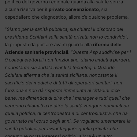
politico del governo regionale guarda alla salute senza
alcuna riserva per il
privato convenzionato
, sia
ospedaliero che diagnostico, allora c’è qualche problema.
“
Siamo per la sanità pubblica, sia chiaro! Il discorso del
presidente Schifani sulla sanità privata non lo condivido”,
la proposta da portare avanti guarda alla
riforma delle
Aziende sanitarie provinciali
.
“Queste Asp suddivise per i
9 collegi elettorali non funzionano, siamo andati a perdere,
nonostante sia andata avanti la tecnologia. Quando
Schifani afferma che la sanità siciliana, nonostante il
sacrificio del medici e di tutti gli operatori sanitari, non
funziona e non dà risposte immediate ai cittadini dice
bene, ma dimentica di dire che i manager e tutti quelli che
vengono chiamati a gestire la sanità vengono nominati da
quella politica, di centrodestra e di centrosinistra, che ha
governato nel corso degli anni. Se vogliamo smembrare la
sanità pubblica per avvantaggiare quella privata, che
comunque porta interessi politici, allora è un altro