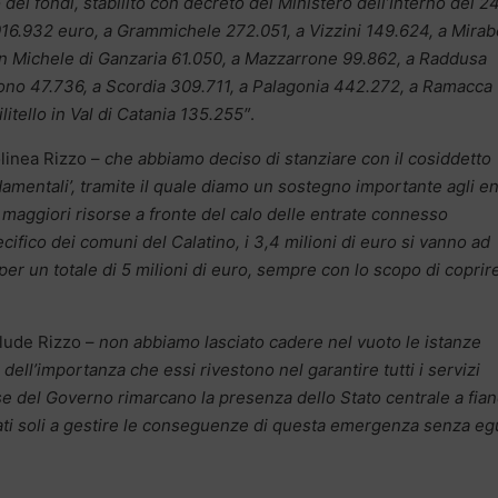
to dei fondi, stabilito con decreto del Ministero dell’Interno del 2
.016.932 euro, a Grammichele 272.051, a Vizzini 149.624, a Mirab
an Michele di Ganzaria 61.050, a Mazzarrone 99.862, a Raddusa
ono 47.736, a Scordia 309.711, a Palagonia 442.272, a Ramacca
litello in Val di Catania 135.255″
.
linea Rizzo –
che abbiamo deciso di stanziare con il cosiddetto
damentali’, tramite il quale diamo un sostegno importante agli en
i maggiori risorse a fronte del calo delle entrate connesso
ifico dei comuni del Calatino, i 3,4 milioni di euro si vanno ad
 per un totale di 5 milioni di euro, sempre con lo scopo di coprire
lude Rizzo –
non abbiamo lasciato cadere nel vuoto le istanze
 dell’importanza che essi rivestono nel garantire tutti i servizi
se del Governo rimarcano la presenza dello Stato centrale a fia
ti soli a gestire le conseguenze di questa emergenza senza eg