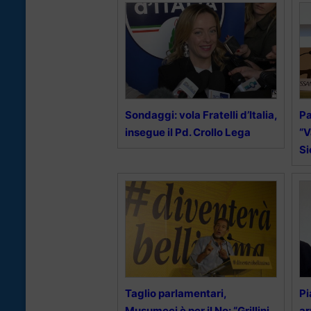
Sondaggi: vola Fratelli d’Italia,
Pa
insegue il Pd. Crollo Lega
“V
Si
Taglio parlamentari,
Pi
Musumeci è per il No: “Grillini
ar