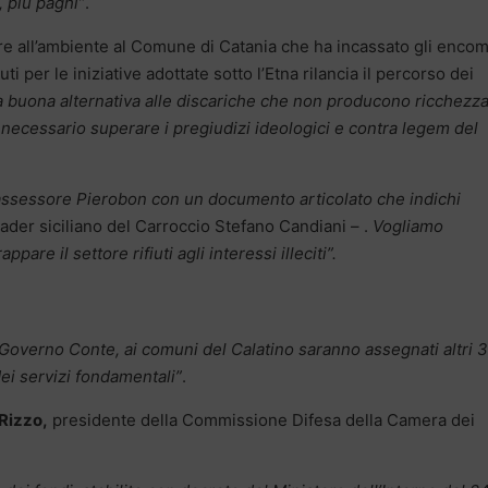
i, più paghi”
.
re all’ambiente al Comune di Catania che ha incassato gli encom
uti per le iniziative adottate sotto l’Etna rilancia il percorso dei
buona alternativa alle discariche che non producono ricchezza
è necessario superare i pregiudizi ideologici e contra legem del
assessore Pierobon con un documento articolato che indichi
eader siciliano del Carroccio Stefano Candiani – .
Vogliamo
pare il settore rifiuti agli interessi illeciti”.
Governo Conte, ai comuni del Calatino saranno assegnati altri 3
dei servizi fondamentali”
.
Rizzo,
presidente della Commissione Difesa della Camera dei