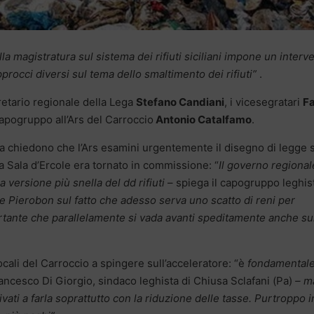
lla magistratura sul sistema dei rifiuti siciliani impone un interv
rocci diversi sul tema dello smaltimento dei rifiuti”
.
retario regionale della Lega
Stefano Candiani
, i vicesegratari
F
capogruppo all’Ars del Carroccio
Antonio Catalfamo
.
 nota chiedono che l’Ars esamini urgentemente il disegno di legge 
 a Sala d’Ercole era tornato in commissione: “
Il governo regional
versione più snella del dd rifiuti
– spiega il capogruppo leghis
 Pierobon sul fatto che adesso serva uno scatto di reni per
portante che parallelamente si vada avanti speditamente anche su
ocali del Carroccio a spingere sull’acceleratore: “è
fondamental
ancesco Di Giorgio, sindaco leghista di Chiusa Sclafani (Pa)
– m
ati a farla soprattutto con la riduzione delle tasse. Purtroppo i