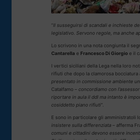
“
Il susseguirsi di scandali e inchieste de
legislativo. Servono regole, ma anche app
Lo scrivono in una nota congiunta il seg
Cantarella
e
Francesco Di Giorgio
e il 
I vertici siciliani della Lega nella loro
rifiuti che dopo la clamorosa bocciatura
presentato in commissione ambiente una 
Catalfamo –
concordiamo con l’assessore
riportare in aula il ddl ma intanto è im
cosiddetto piano rifiuti
“.
E sono in particolare gli amministratoli l
insistere sulla differenziata
– afferma Fr
comuni e cittadini devono essere incentiv