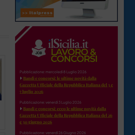
Pubblicazione: mercoledì 8 Luglio 2026
Bandi e concorsi: le ultime novità dalla
Gazzetta Ufficiale della Repubblica Italiana del 3 e
7 luglio 2026
Pubblicazione: venerdì 3 Luglio 2026
Bandi e concorsi: ecco le ultime novità dalla
Gazzetta Ufficiale della Repubblica Italiana del 26
e 30 giugno 2026
Pubblicazione: venerdì 26 Giugno 2026