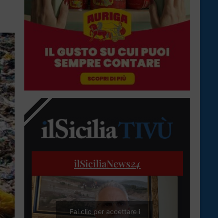
ilSiciliaNews
24
Fai clic per accettare i