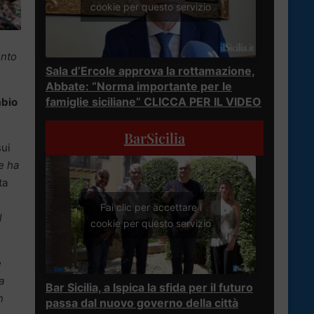
cookie per questo servizio
ento
Sala d’Ercole approva la rottamazione,
Abbate: “Norma importante per le
famiglie siciliane” CLICCA PER IL VIDEO
abio
BarSicilia
sui
e ha
ta
Fai clic per accettare i
l
cookie per questo servizio
e
a
Bar Sicilia, a Ispica la sfida per il futuro
n
passa dal nuovo governo della città