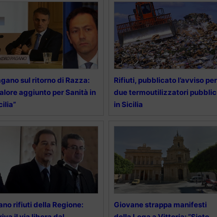
gano sul ritorno di Razza:
Rifiuti, pubblicato l’avviso per
alore aggiunto per Sanità in
due termoutilizzatori pubblic
cilia”
in Sicilia
ano rifiuti della Regione:
Giovane strappa manifesti
riva il via libera dal
della Lega a Vittoria: “Siete