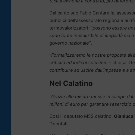
Sicilia avviene il contrario, più differenz
Dal canto suo Fabio Cantarella, assesso
pubblici dell’assessorato regionale ai rifi
termovalorizzatori: “
possono essere una 
sono fonte inesauribile di illegalità ma 
governo nazionale”
.
“
Formalizzeremo le nostre proposte all’
criticità ed indichi soluzioni
– chiosa il l
contribuire ad uscire dall’impasse e a strap
Nel Calatino
“Grazie alle misure messe in campo dal 
milioni di euro per garantire l’esercizio 
Così il deputato M5S calatino,
Gianluca 
Deputati.