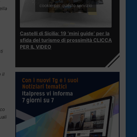
4
cookie per questo servizio
ella
Castelli di Sicilia: 19 ‘mini guide’ per la
sfida del turismo di prossimità CLICCA
PER IL VIDEO
ti
 il
nco
uali