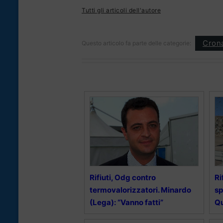
Tutti gli articoli dell'autore
Cron
Questo articolo fa parte delle categorie:
Rifiuti, Odg contro
Ri
termovalorizzatori. Minardo
sp
(Lega): “Vanno fatti”
Qu