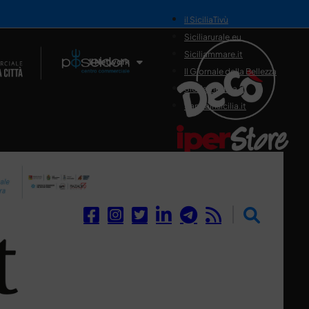
il SiciliaTivù
Siciliarurale.eu
Siciliammare.it
Il Network
Il Giornale della Bellezza
Siciliamedica.it
Sanitainsicilia.it