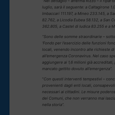
“Nel dettaglio
– afferma Rizzo –
il ripar
luglio, sarà il seguente: a Caltagirone 1
Imbaccari 111.197, a Mineo 233.145, a S
82.762, a Licodia Eubea 58.132, a San C
362.805, a Castel di Iudica 83.255 e a Mi
“Sono delle somme straordinarie
– sotto
‘Fondo per l’esercizio delle funzioni fon
locali, venendo incontro alle richieste d
all’emergenza Coronavirus. Nel caso spec
aggiungere ai 1,6 milioni già accreditati,
mancato gettito dovuto all’emergenza”.
“
Con questi interventi tempestivi
– conc
provenienti dagli enti locali, consapevoli
necessari ai cittadini. Le misure podero
dei Comuni, che non verranno mai lascia
nella storia”.