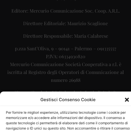
Editore: Mercurio Comunicazione Soc. Coop. A.R.L.
Direttore Editoriale: Maurizio Scaglione
Direttore Responsabile: Maria Calabrese
p.zza Sant’Oliva, 9 – 90141 – Palermo – 091335557
P.IVA: 06334930820
Mercurio Comunicazione Società Cooperativa a r.l. è
iscritta al Registro degli Operatori di Comunicazione al
numero 26988
Sito gestito da
La Digitale srl
–
info@ladigitale.it
Gestisci Consenso Cookie
Per fornire le migliori esperienze, utilizziamo tecnologie come i cookie per
memorizzare e/o accedere alle informazioni del dispositivo. Il consenso a
queste tecnologie ci permetterà di elaborare dati come il comportamento di
navigazione o ID unici su questo sito. Non acconsentire o ritirare il consenso