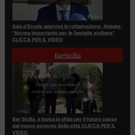
Sala d’Ercole approva la rottamazione, Abbate:
“Norma importante per le famiglie siciliane”
CLICCA PER IL VIDEO
BarSicilia
Fai clic per accettare i
cookie per questo servizio
Bar Sicilia, a Ispica la sfida per il futuro passa
dal nuovo governo della città CLICCA PER IL
VIDEO