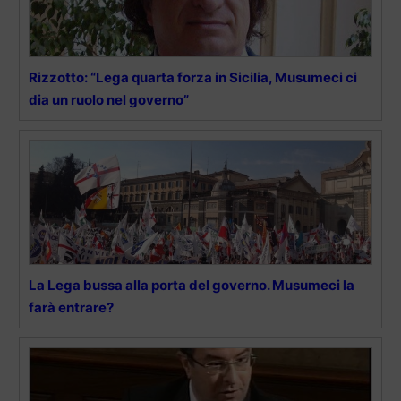
Rizzotto: “Lega quarta forza in Sicilia, Musumeci ci
dia un ruolo nel governo”
La Lega bussa alla porta del governo. Musumeci la
farà entrare?