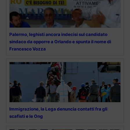
Palermo, leghisti ancora indecisi sul candidato
sindaco da opporre a Orlando e spunta il nome di
Francesco Vozza
Immigrazione, la Lega denuncia contatti fra gli
scafisti e le Ong