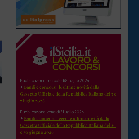
Pubblicazione: mercoledì 8 Luglio 2026
Bandi e concorsi: le ultime novità dalla
Gazzetta Ufficiale della Repubblica Italiana del 3 e
7 luglio 2026
Pubblicazione: venerdì 3 Luglio 2026
Bandi e concorsi: ecco le ultime novità dalla
Gazzetta Ufficiale della Repubblica Italiana del 26
e 30 giugno 2026