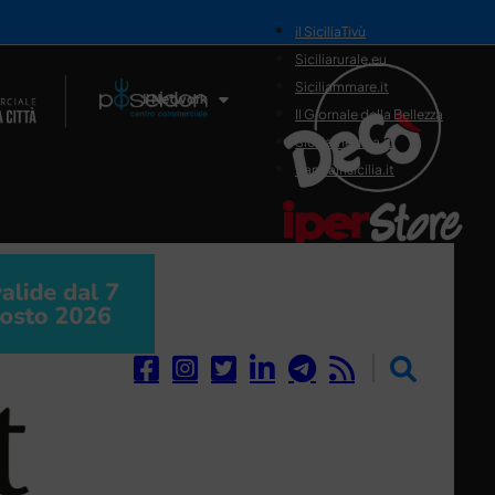
il SiciliaTivù
Siciliarurale.eu
Siciliammare.it
Il Network
Il Giornale della Bellezza
Siciliamedica.it
Sanitainsicilia.it