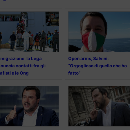
migrazione, la Lega
Open arms, Salvini:
nuncia contatti fra gli
“Orgoglioso di quello che ho
afisti e le Ong
fatto”