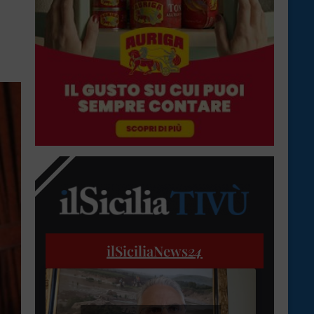
ilSiciliaNews
24