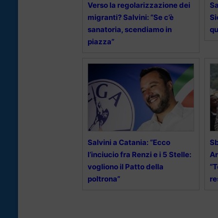
Verso la regolarizzazione dei
Sa
migranti? Salvini: “Se c’è
Si
sanatoria, scendiamo in
qu
piazza”
Salvini a Catania: “Ecco
Sb
l’inciucio fra Renzi e i 5 Stelle:
Ar
vogliono il Patto della
“T
poltrona”
re