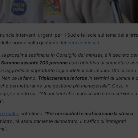
uncia interventi urgenti per il Sud e le Isole sul tema della
lott
o delle norme sulla gestione dei
beni confiscati
.
a prossima settimana in Consiglio dei ministri, è il decreto per
. Saranno assunte 200 persone
con l’obiettivo di aumentare an
 si aggredisce soprattutto togliendole il patrimonio. Ora ci sono
 Non ce la fanno.
Triplicheremo le forze
in termini di uomini e d
che permetteranno una gestione più manageriale”
. Così, in
 Lega, secondo cui:
“Alcuni beni che marciscono e non servono a
i
“
.
i e mafie
, sottolinea:
“Per me scafisti e mafiosi sono la stessa
inistro,
“è assolutamente dimostrato. Il traffico di immigrati
mi”
.