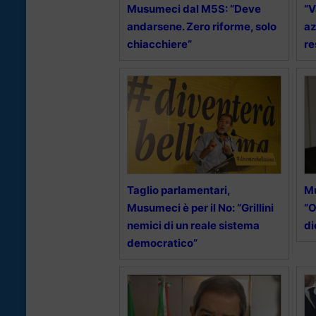
Musumeci dal M5S: “Deve
“V
andarsene. Zero riforme, solo
az
chiacchiere”
re
Taglio parlamentari,
Mu
Musumeci è per il No: “Grillini
“O
nemici di un reale sistema
di
democratico”