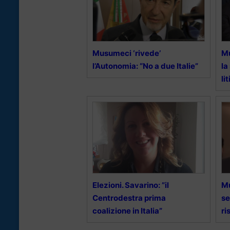
Musumeci ‘rivede’
Mu
l’Autonomia: “No a due Italie”
la
li
Elezioni. Savarino: ”il
Mu
Centrodestra prima
se
coalizione in Italia”
ri