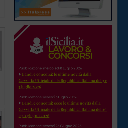
Pubblicazione: mercoledì 8 Luglio 2026
Bandi e concorsi: le ultime novità dalla
Gazzetta Ufficiale della Repubblica Italiana del 3 e
7 luglio 2026
Pubblicazione: venerdì 3 Luglio 2026
Bandi e concorsi: ecco le ultime novità dalla
Gazzetta Ufficiale della Repubblica Italiana del 26
e 30 giugno 2026
Pubblicazione: venerdì 26 Giugno 2026