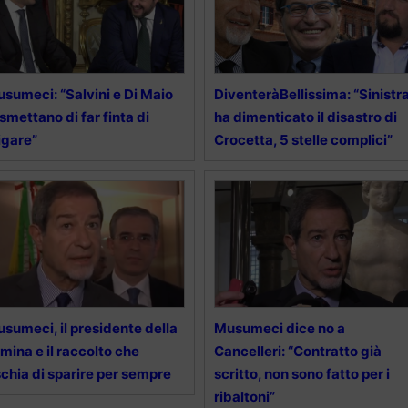
sumeci: “Salvini e Di Maio
DiventeràBellissima: “Sinistr
 smettano di far finta di
ha dimenticato il disastro di
tigare”
Crocetta, 5 stelle complici”
sumeci, il presidente della
Musumeci dice no a
mina e il raccolto che
Cancelleri: “Contratto già
schia di sparire per sempre
scritto, non sono fatto per i
ribaltoni”