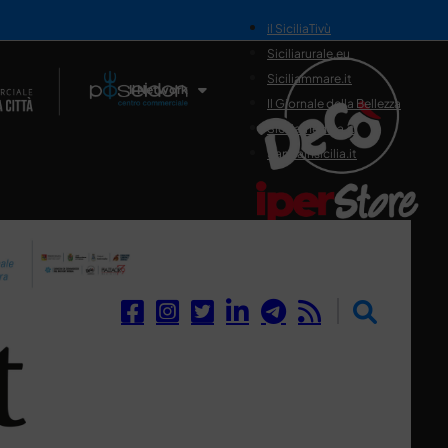
il SiciliaTivù
Siciliarurale.eu
Siciliammare.it
Il Network
Il Giornale della Bellezza
Siciliamedica.it
Sanitainsicilia.it