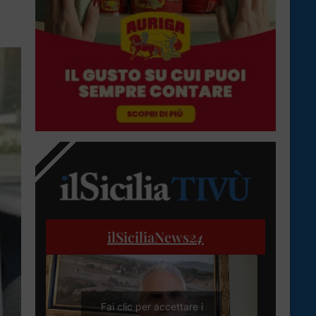
ilSiciliaNews
24
Fai clic per accettare i