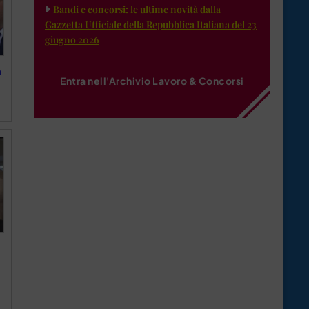
Bandi e concorsi: le ultime novità dalla
Gazzetta Ufficiale della Repubblica Italiana del 23
giugno 2026
a
Entra nell'Archivio Lavoro & Concorsi