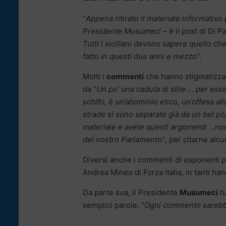
“
Appena ritirato il materiale informativo 
Presidente Musumeci
– è il post di Di 
Tutti i siciliani devono sapere quello c
fatto in questi due anni e mezzo”
.
Molti i
commenti
che hanno stigmatizzato
da “
Un po’ una caduta di stile … per ess
schifo, è un’abominio etico, un’offesa all
strade si sono separate già da un bel po
materiale e avete questi argomenti …non 
del nostro Parlamento”
, per citarne alcu
Diversi anche i commenti di esponenti po
Andrea Mineo di Forza Italia, in tanti h
Da parte sua, il Presidente
Musumeci
ha
semplici parole. “
Ogni commento sarebb