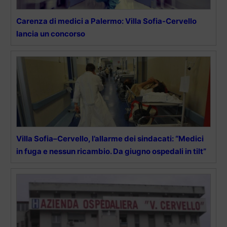
Carenza di medici a Palermo: Villa Sofia-Cervello
lancia un concorso
Villa Sofia–Cervello, l’allarme dei sindacati: “Medici
in fuga e nessun ricambio. Da giugno ospedali in tilt”