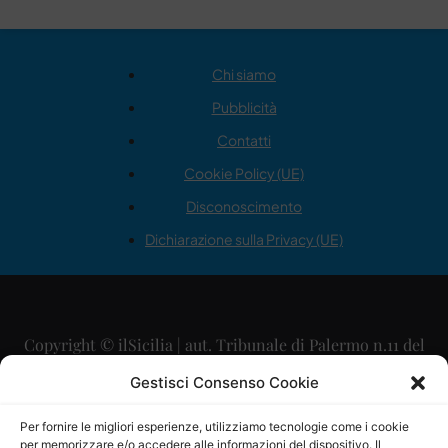
Chi siamo
Pubblicità
Contatti
Cookie Policy (UE)
Disconoscimento
Dichiarazione sulla Privacy (UE)
Copyright © ilSicilia | aut. Tribunale di Palermo n.11 del
29/09/2015
Gestisci Consenso Cookie
Editore: Mercurio Comunicazione Soc. Coop. A.R.L.
Per fornire le migliori esperienze, utilizziamo tecnologie come i cookie
per memorizzare e/o accedere alle informazioni del dispositivo. Il