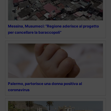
Messina, Musumeci: “Regione aderisce al progetto
per cancellare la baraccopoli”
Palermo, partorisce una donna positiva al
coronavirus