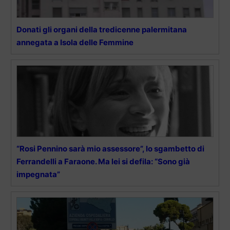
Donati gli organi della tredicenne palermitana
annegata a Isola delle Femmine
“Rosi Pennino sarà mio assessore”, lo sgambetto di
Ferrandelli a Faraone. Ma lei si defila: “Sono già
impegnata”