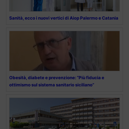
Sanità, ecco i nuovi vertici di Aiop Palermo e Catania
Obesità, diabete e prevenzione: “Più fiducia e
ottimismo sul sistema sanitario siciliano”