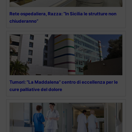
Rete ospedaliera, Razza: “In Sicilia le strutture non
chiuderanno”
Tumori: “La Maddalena” centro di eccellenza per le
cure palliative del dolore