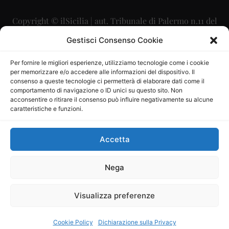
Copyright © ilSicilia | aut. Tribunale di Palermo n.11 del
29/09/2015
Gestisci Consenso Cookie
Editore: Mercurio Comunicazione Soc. Coop. A.R.L.
Per fornire le migliori esperienze, utilizziamo tecnologie come i cookie
per memorizzare e/o accedere alle informazioni del dispositivo. Il
Direttore Editoriale: Maurizio Scaglione
consenso a queste tecnologie ci permetterà di elaborare dati come il
comportamento di navigazione o ID unici su questo sito. Non
Direttore Responsabile: Maria Calabrese
acconsentire o ritirare il consenso può influire negativamente su alcune
caratteristiche e funzioni.
p.zza Sant’Oliva, 9 – 90141 – Palermo – 091335557
P.IVA: 06334930820
Accetta
Mercurio Comunicazione Società Cooperativa a r.l. è
iscritta al Registro degli Operatori di Comunicazione al
Nega
numero 26988
Visualizza preferenze
Sito gestito da
La Digitale srl
–
info@ladigitale.it
Cookie Policy
Dichiarazione sulla Privacy