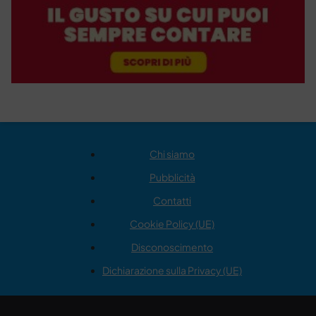
Chi siamo
Pubblicità
Contatti
Cookie Policy (UE)
Disconoscimento
Dichiarazione sulla Privacy (UE)