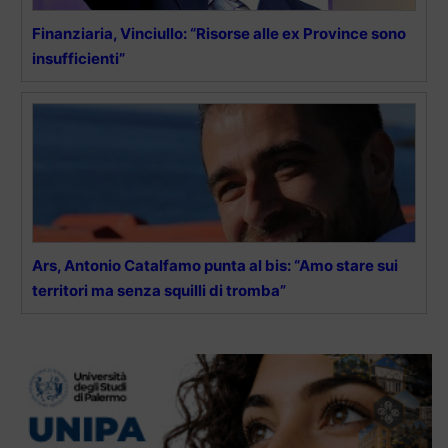
Finanziaria, Vinciullo: “Risorse alle ex Province sono
insufficienti”
Ars, Antonio Catalfamo punta al bis: “Amo stare sui
territori ma senza squilli di tromba”