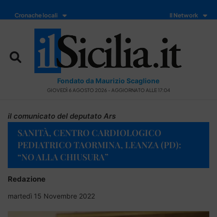
Cronache locali
Il Network
Fondato da Maurizio Scaglione
GIOVEDÌ 6 AGOSTO 2026 - AGGIORNATO ALLE 17:04
il comunicato del deputato Ars
SANITÀ, CENTRO CARDIOLOGICO
PEDIATRICO TAORMINA, LEANZA (PD):
“NO ALLA CHIUSURA”
Redazione
martedì 15 Novembre 2022