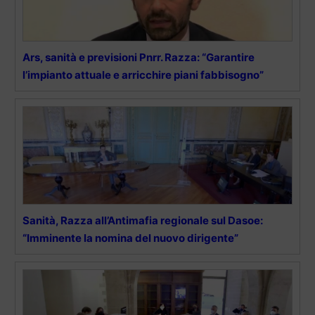
Ars, sanità e previsioni Pnrr. Razza: “Garantire
l’impianto attuale e arricchire piani fabbisogno”
Sanità, Razza all’Antimafia regionale sul Dasoe:
“Imminente la nomina del nuovo dirigente”