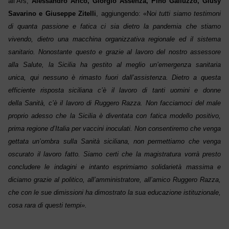
all’Ars,
Alessandro Aricò, Giorgio Assenza,
Pino Galluzzo,
Giusy
Savarino e Giuseppe Zitelli
,
aggiungendo:
«
N
oi tutti siamo testimoni
di quanta passione e fatica ci sia dietro la pandemia che stiamo
vivendo, dietro una macchina organizzativa regionale ed il sistema
sanitario. Nonostante questo e grazie al lavoro del nostro assessore
alla Salute, la Sicilia ha gestito al meglio un’emergenza sanitaria
unica,
qui
nessuno è rimasto fuori
dall’assistenza
. Dietro a questa
efficiente risposta siciliana c’è il lavoro di tanti uomini e donne
della
S
anità, c’è il lavoro di Ruggero Razza. Non facciamoci del male
proprio adesso che la Sicilia è diventata con fatica modello positivo,
prima regione d’Italia per vaccini inoculati. Non consentiremo che venga
gettata un’ombra sulla
S
anità siciliana, non permettiamo che venga
oscurato il lavoro fatto. Siamo certi che la magistratura vorrà presto
concludere le indagini e intanto esprimiamo solidarietà massima e
diciamo grazie al politico, all’amministratore, all’amico Ruggero Razza,
che con le sue dimissioni ha dimostrato la sua educazione istituzionale,
cosa rara di questi tempi».