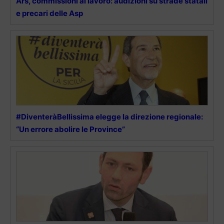
Ars, commissioni al lavoro: audizioni su strade statali
e precari delle Asp
#DiventeràBellissima elegge la direzione regionale:
“Un errore abolire le Province”