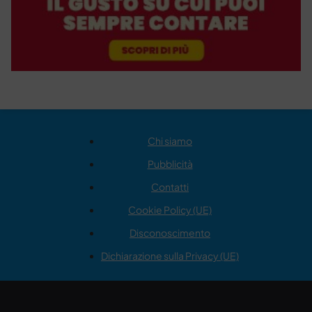
Chi siamo
Pubblicità
Contatti
Cookie Policy (UE)
Disconoscimento
Dichiarazione sulla Privacy (UE)