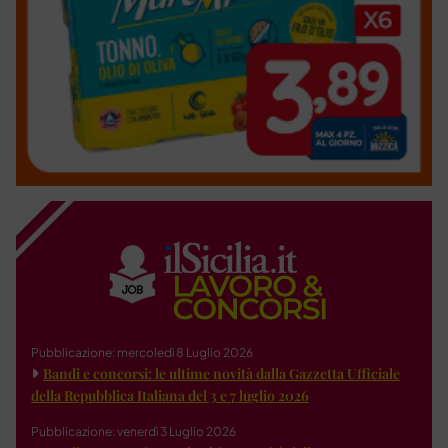
Pubblicazione: mercoledì 8 Luglio 2026
Bandi e concorsi: le ultime novità dalla Gazzetta Ufficiale
della Repubblica Italiana del 3 e 7 luglio 2026
Pubblicazione: venerdì 3 Luglio 2026