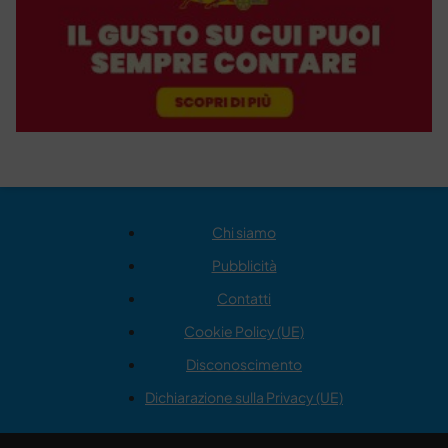
Chi siamo
Pubblicità
Contatti
Cookie Policy (UE)
Disconoscimento
Dichiarazione sulla Privacy (UE)