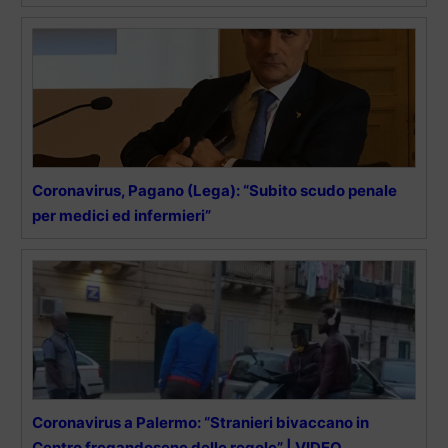
Coronavirus, Pagano (Lega): “Subito scudo penale
per medici ed infermieri”
Coronavirus a Palermo: “Stranieri bivaccano in
Centro fregandosene delle regole” | VIDEO