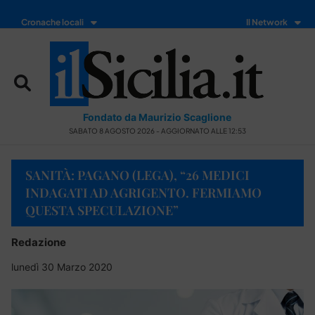
Cronache locali
Il Network
Fondato da Maurizio Scaglione
SABATO 8 AGOSTO 2026 - AGGIORNATO ALLE 12:53
SANITÀ: PAGANO (LEGA), “26 MEDICI
INDAGATI AD AGRIGENTO. FERMIAMO
QUESTA SPECULAZIONE”
Redazione
lunedì 30 Marzo 2020