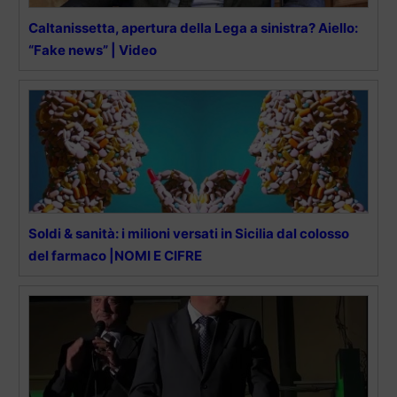
Caltanissetta, apertura della Lega a sinistra? Aiello:
“Fake news” | Video
Soldi & sanità: i milioni versati in Sicilia dal colosso
del farmaco |NOMI E CIFRE