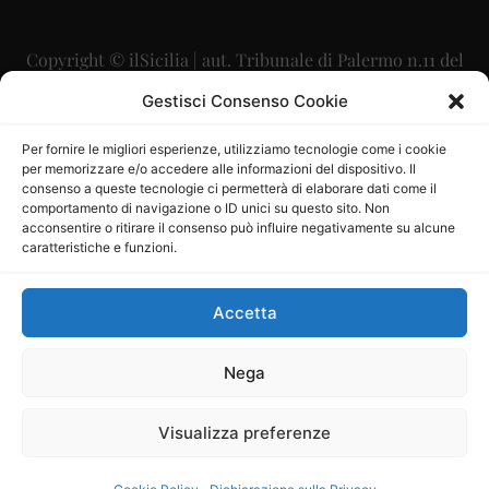
Copyright © ilSicilia | aut. Tribunale di Palermo n.11 del
29/09/2015
Gestisci Consenso Cookie
Editore: Mercurio Comunicazione Soc. Coop. A.R.L.
Per fornire le migliori esperienze, utilizziamo tecnologie come i cookie
per memorizzare e/o accedere alle informazioni del dispositivo. Il
Direttore Editoriale: Maurizio Scaglione
consenso a queste tecnologie ci permetterà di elaborare dati come il
comportamento di navigazione o ID unici su questo sito. Non
Direttore Responsabile: Maria Calabrese
acconsentire o ritirare il consenso può influire negativamente su alcune
caratteristiche e funzioni.
p.zza Sant’Oliva, 9 – 90141 – Palermo – 091335557
P.IVA: 06334930820
Accetta
Mercurio Comunicazione Società Cooperativa a r.l. è
iscritta al Registro degli Operatori di Comunicazione al
Nega
numero 26988
Visualizza preferenze
Sito gestito da
La Digitale srl
–
info@ladigitale.it