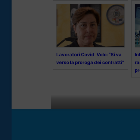
Lavoratori Covid, Volo: “Si va
In
verso la proroga dei contratti”
ra
pr