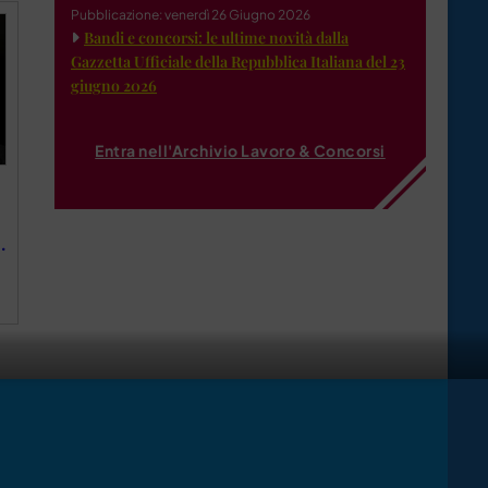
Pubblicazione: venerdì 26 Giugno 2026
Bandi e concorsi: le ultime novità dalla
Gazzetta Ufficiale della Repubblica Italiana del 23
giugno 2026
Entra nell'Archivio Lavoro & Concorsi
.