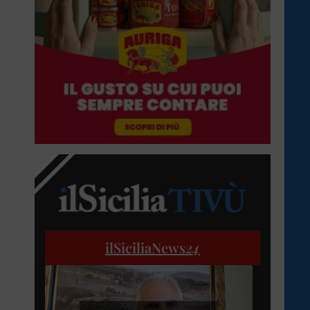
ilSiciliaNews
24