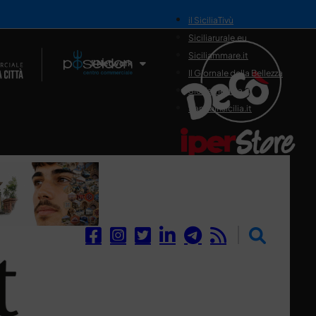
il SiciliaTivù
Siciliarurale.eu
Siciliammare.it
Il Network
Il Giornale della Bellezza
Siciliamedica.it
Sanitainsicilia.it