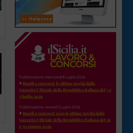
Pubblicazione: mercoledì 8 Luglio 2026
Bandi e concorsi: le ultime novità dalla
Gazzetta Ufficiale della Repubblica Italiana del 3 e
7 luglio 2026
Pubblicazione: venerdì 3 Luglio 2026
Bandi e concorsi: ecco le ultime novità dalla
Gazzetta Ufficiale della Repubblica Italiana del 26
e 30 giugno 2026