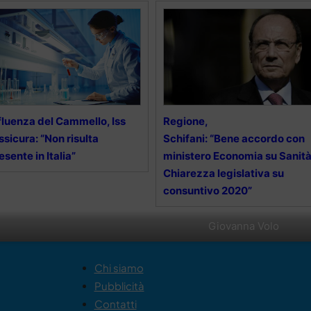
fluenza del Cammello, Iss
Regione,
ssicura: “Non risulta
Schifani: “Bene accordo con
esente in Italia”
ministero Economia su Sanità
Chiarezza legislativa su
consuntivo 2020”
Giovanna Volo
Chi siamo
Pubblicità
Contatti