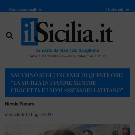
Cronache locali
Il Network
Fondato da Maurizio Scaglione
SABATO 8 AGOSTO 2026 - AGGIORNATO ALLE 19:00
SAVARINO SUGLI INCENDI DI QUESTE ORE:
“LA SICILIA IN FIAMME MENTRE
CROCETTA E I SUOI ASSESSORI LATITANO”
Nicola Funaro
mercoledì 12 Luglio 2017