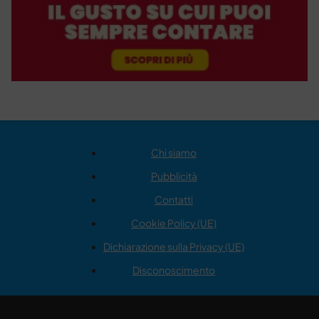
Chi siamo
Pubblicità
Contatti
Cookie Policy (UE)
Dichiarazione sulla Privacy (UE)
Disconoscimento