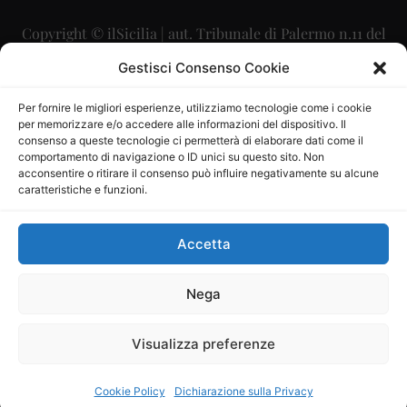
Copyright © ilSicilia | aut. Tribunale di Palermo n.11 del
29/09/2015
Gestisci Consenso Cookie
Editore: Mercurio Comunicazione Soc. Coop. A.R.L.
Per fornire le migliori esperienze, utilizziamo tecnologie come i cookie
per memorizzare e/o accedere alle informazioni del dispositivo. Il
Direttore Editoriale: Maurizio Scaglione
consenso a queste tecnologie ci permetterà di elaborare dati come il
comportamento di navigazione o ID unici su questo sito. Non
Direttore Responsabile: Maria Calabrese
acconsentire o ritirare il consenso può influire negativamente su alcune
caratteristiche e funzioni.
p.zza Sant’Oliva, 9 – 90141 – Palermo – 091335557
P.IVA: 06334930820
Accetta
Mercurio Comunicazione Società Cooperativa a r.l. è
iscritta al Registro degli Operatori di Comunicazione al
Nega
numero 26988
Visualizza preferenze
Sito gestito da
La Digitale srl
–
info@ladigitale.it
Cookie Policy
Dichiarazione sulla Privacy